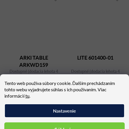
ARKI TABLE
LITE 601400-01
ARKWD159
Dostupné (dodacia lehota 4
Dostupné (dodacia lehota 4
týždne)
týždne)
Tento web používa súbory cookie. Ďalším prechádzaním
2 931,77 €
1 306,26 €
tohto webu vyjadrujete súhlas s ich používaním. Viac
informácií
tu
.
Nastavenie
Podobné produkty