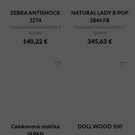
ZEBRA ANTISHOCK
NATURAL LADY B POP
2274
2844 FB
Dostupné (dodacia lehota 4
Dostupné (dodacia lehota 4
týždne)
týždne)
140,22 €
345,63 €
Celokovová stolička
DOLL WOOD 550
JAPAN