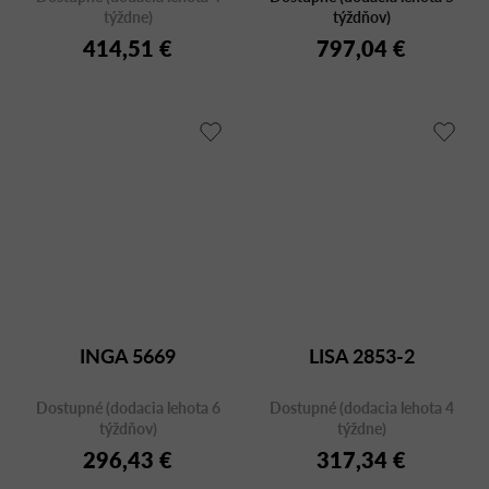
týždne)
týždňov)
414,51 €
797,04 €
INGA 5669
LISA 2853-2
Dostupné (dodacia lehota 6
Dostupné (dodacia lehota 4
týždňov)
týždne)
296,43 €
317,34 €