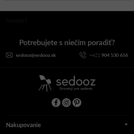
Z
Kontakt
á
p
ä
t
i
sedooz
@
sedooz.sk
+421
904 530 656
e
Nakupovanie