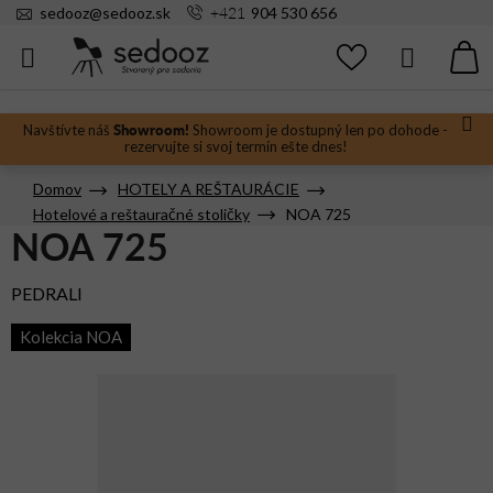
Prejsť
+421
sedooz
@
sedooz.sk
904 530 656
na
obsah
Hľadať
N
KO
Showroom!
Navštívte náš
Showroom je dostupný len po dohode -
rezervujte si svoj termín ešte dnes!
Domov
HOTELY A REŠTAURÁCIE
Hotelové a reštauračné stoličky
NOA 725
NOA 725
PEDRALI
Kolekcia NOA