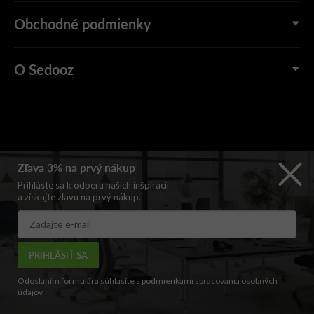
Obchodné podmienky
O Sedooz
Zľava 3% na prvý nákup
Prihláste sa k odberu našich inšpirácií
a získajte zľavu na prvý nákup.
PRIHLÁSIŤ SA
Odoslaním formulára súhlasíte s podmienkami
spracovania osobných
údajov
.
Copyright 2026Sedooz.sk – Stvorený pre sedenie | Prémiový online
showroom sedacieho nábytku. Všetky práva vyhradené.