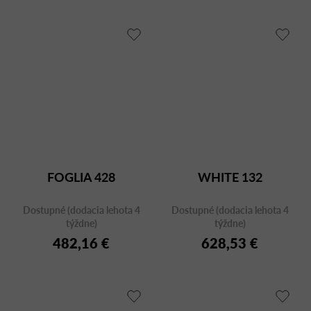
FOGLIA 428
WHITE 132
Dostupné (dodacia lehota 4
Dostupné (dodacia lehota 4
týždne)
týždne)
482,16 €
628,53 €