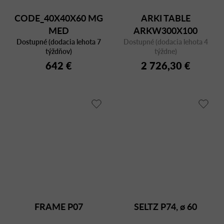
CODE_40X40X60 MG
ARKI TABLE
MED
ARKW300X100
Dostupné (dodacia lehota 7
Dostupné (dodacia lehota 4
týždňov)
týždne)
642 €
2 726,30 €
FRAME P07
SELTZ P74, ø 60