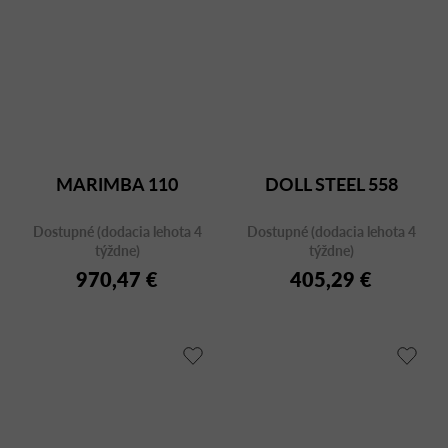
MARIMBA 110
DOLL STEEL 558
Dostupné (dodacia lehota 4
Dostupné (dodacia lehota 4
týždne)
týždne)
970,47 €
405,29 €