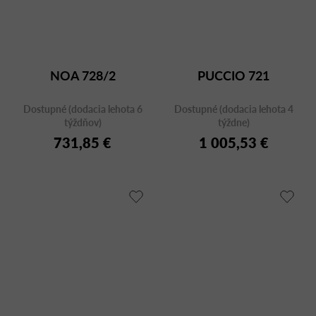
NOA 728/2
PUCCIO 721
Dostupné (dodacia lehota 6
Dostupné (dodacia lehota 4
týždňov)
týždne)
731,85 €
1 005,53 €