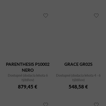
PARENTHESIS P10002
GRACE GR02S
NERO
Dostupné (dodacia lehota 6
Dostupné (dodacia lehota 4 - 6
týždňov)
týždňov)
879,45 €
548,58 €