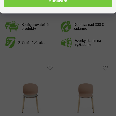
Súhlasím
Konfigurovateľné
Doprava nad 300 €
produkty
zadarmo
Vzorky tkanín na
2-7 ročná záruka
vyžiadanie