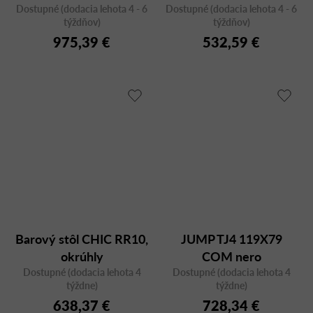
Dostupné (dodacia lehota 4 - 6
Dostupné (dodacia lehota 4 - 6
týždňov)
týždňov)
975,39 €
532,59 €
Barový stôl CHIC RR10,
JUMP TJ4 119X79
okrúhly
COM nero
Dostupné (dodacia lehota 4
Dostupné (dodacia lehota 4
týždne)
týždne)
638,37 €
728,34 €