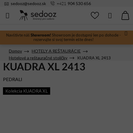
Prejsť
+421
sedooz
@
sedooz.sk
904 530 656
na
obsah
Hľadať
N
KO
Showroom!
Navštívte náš
Showroom je dostupný len po dohode -
rezervujte si svoj termín ešte dnes!
Domov
HOTELY A REŠTAURÁCIE
Hotelové a reštauračné stoličky
KUADRA XL 2413
KUADRA XL 2413
PEDRALI
Kolekcia KUADRA XL