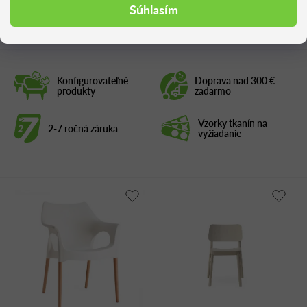
Podobné produkty
Súhlasím
Konfigurovateľné
Doprava nad 300 €
produkty
zadarmo
Vzorky tkanín na
2-7 ročná záruka
vyžiadanie