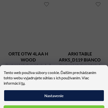
ORTE OTW 4L AA H
ARKI TABLE
WOOD
ARK5_D119 BIANCO
Dostupné (dodacia lehota 4 - 8
Dostupné (dodacia lehota 4
týždňov)
týždne)
Tento web používa súbory cookie. Ďalším prechádzaním
996,30 €
1 571,02 €
tohto webu vyjadrujete súhlas s ich používaním. Viac
informácií
tu
.
Nastavenie