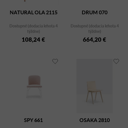
NATURAL OLA 2115
DRUM 070
Dostupné (dodacia lehota 4
Dostupné (dodacia lehota 4
týždne)
týždne)
108,24 €
664,20 €
SPY 661
OSAKA 2810