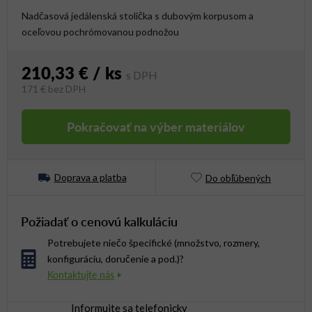
Nadčasová jedálenská stolička s dubovým korpusom a
oceľovou pochrómovanou podnožou
210,33 €
/ ks
171 €
bez DPH
Jednotková cena:
Pokračovať na výber materiálov
Doprava a platba
Do obľúbených
Požiadať o cenovú kalkuláciu
Potrebujete niečo špecifické (množstvo, rozmery,
konfiguráciu, doručenie a pod.)?
Informujte sa telefonicky