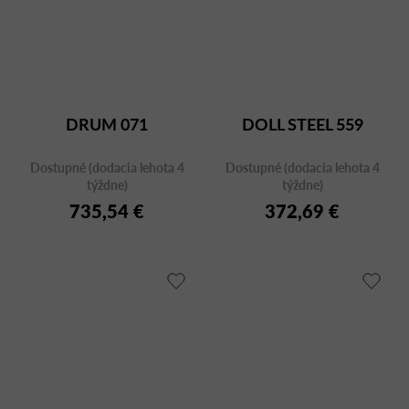
DRUM 071
DOLL STEEL 559
Dostupné (dodacia lehota 4
Dostupné (dodacia lehota 4
týždne)
týždne)
735,54 €
372,69 €