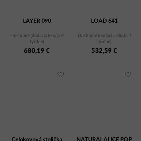
LAYER 090
LOAD 641
Dostupné (dodacia lehota 4
Dostupné (dodacia lehota 4
týždne)
týždne)
680,19 €
532,59 €
Celokovová stolička
NATURAL ALICE POP