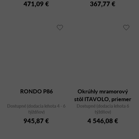
471,09 €
367,77 €
RONDO P86
Okrúhly mramorový
stôl ITAVOLO, priemer
Dostupné (dodacia lehota 4 - 6
Dostupné (dodacia lehota 6
140 cm
týždňov)
týždňov)
945,87 €
4 546,08 €