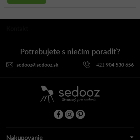
Z
Kontakt
á
p
ä
t
i
sedooz
@
sedooz.sk
+421
904 530 656
e
Nakupovanie