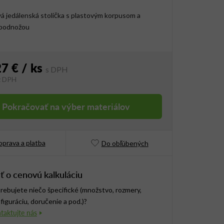
 jedálenská stolička s plastovým korpusom a
podnožou
27 €
/ ks
z DPH
vá cena:
Pokračovať na výber materiálov
prava a platba
Do obľúbených
ť o cenovú kalkuláciu
rebujete niečo špecifické (množstvo, rozmery,
figuráciu, doručenie a pod.)?