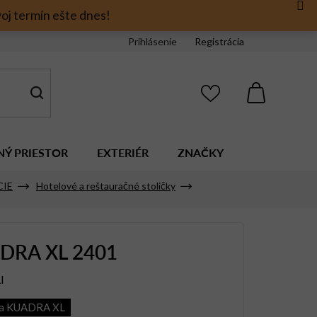
oj termín ešte dnes!
Prihlásenie
Registrácia
NÁKUPNÝ
KOŠÍK
NÝ PRIESTOR
EXTERIÉR
ZNAČKY
CIE
Hotelové a reštauračné stoličky
DRA XL 2401
I
ia KUADRA XL