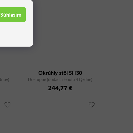
Súhlasím
Okrúhly stôl SH30
dňov)
Dostupné (dodacia lehota 4 týždne)
244,77 €