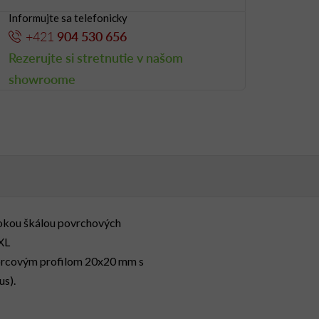
Informujte sa telefonicky
+421
904 530 656
Rezerujte si stretnutie v našom
showroome
irokou škálou povrchových
XL
vorcovým profilom 20x20 mm s
s).