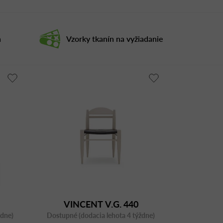
a
Vzorky tkanín na vyžiadanie
VINCENT V.G. 440
ždne)
Dostupné (dodacia lehota 4 týždne)