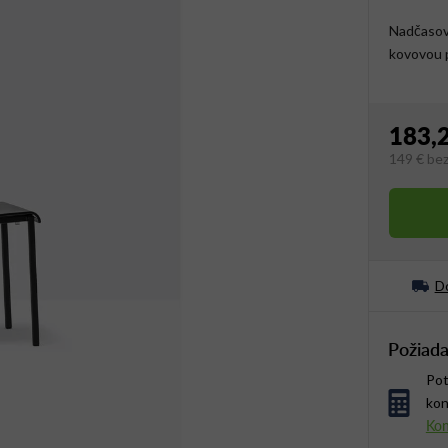
Nadčasová
kovovou 
183,
149 €
be
Jednotko
Do
Požiada
Pot
kon