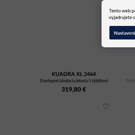
Tento web p
vyjadrujete 
Nastaven
KUADRA XL 2464
Dostupné (dodacia lehota 5 týždňov)
Dost
319,80 €