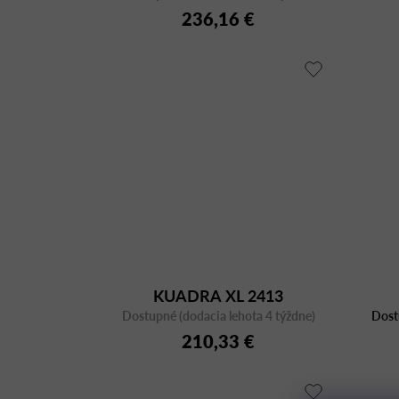
236,16 €
KUADRA XL 2413
Dostupné (dodacia lehota 4 týždne)
Dost
210,33 €