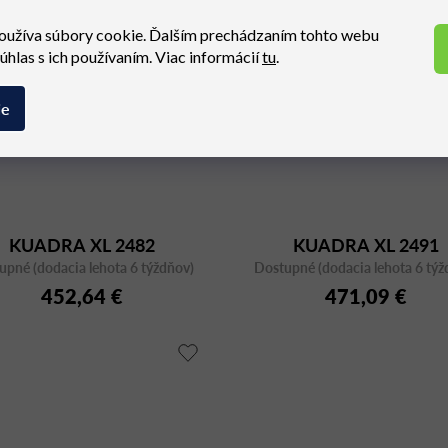
oužíva súbory cookie. Ďalším prechádzaním tohto webu
súhlas s ich používaním. Viac informácií
tu
.
ie
KUADRA XL 2482
KUADRA XL 2491
upné (dodacia lehota 6 týždňov)
Dostupné (dodacia lehota 6 týž
452,64 €
471,09 €