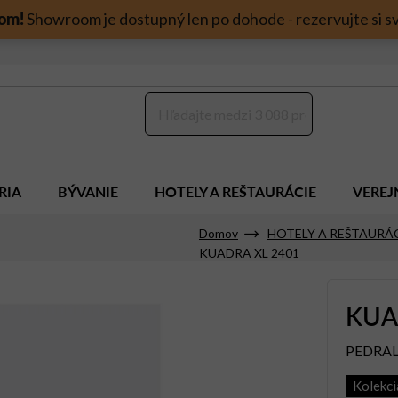
om!
Showroom je dostupný len po dohode - rezervujte si sv
RIA
BÝVANIE
HOTELY A REŠTAURÁCIE
VEREJ
Domov
HOTELY A REŠTAURÁ
KUADRA XL 2401
KUA
PEDRAL
Kolekc