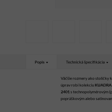
Popis
Technická špecifikácia
Väčšie rozmery ako stoličky 
KUADRA
úprav robí kolekciu
2401
s technopolymérovým (p
popráškovým alebo satinovan