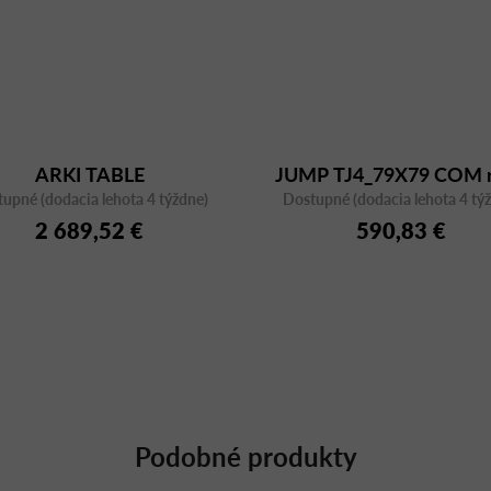
ARKI TABLE
JUMP TJ4_79X79 COM 
upné (dodacia lehota 4 týždne)
ARKW107_200X79
Dostupné (dodacia lehota 4 tý
2 689,52 €
590,83 €
Podobné produkty