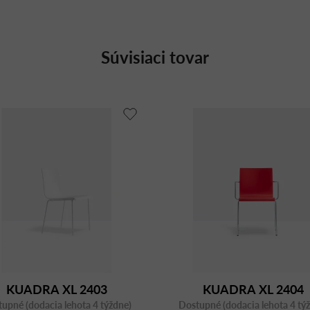
Súvisiaci tovar
KUADRA XL 2403
KUADRA XL 2404
upné (dodacia lehota 4 týždne)
Dostupné (dodacia lehota 4 tý