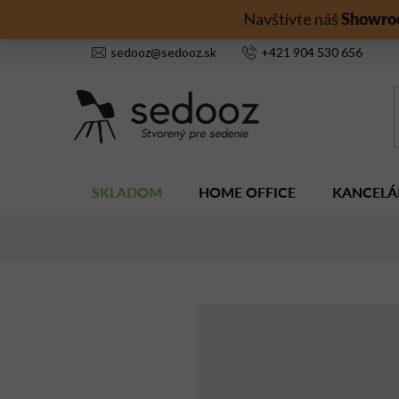
Prejsť
Showro
Navštívte náš
na
obsah
sedooz
@
sedooz.sk
+421
904 530 656
SKLADOM
HOME OFFICE
KANCELÁ