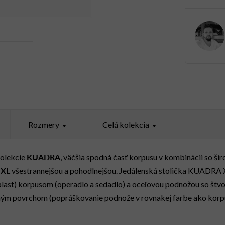
Rozmery
Celá kolekcia
KUADRA
kolekcie
, väčšia spodná časť korpusu v kombinácii so š
 XL
všestrannejšou a pohodlnejšou. Jedálenská stolička KUADRA 
last) korpusom (operadlo a sedadlo) a oceľovou podnožou so št
ým povrchom (popráškovanie podnože v rovnakej farbe ako korpu