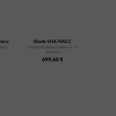
nero
Shade SHA74ACC
ždne)
Dostupné (dodacia lehota 4 - 6
týždňov)
699,60 €