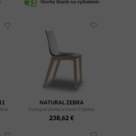
a
Vzorky tkanín na vyžiadanie
11
NATURAL ZEBRA
ždne)
Dostupné (dodacia lehota 4 týždne)
ANTISHOCK 2805
238,62 €