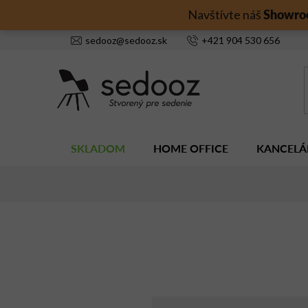
Prejsť
Showro
Navštívte náš
na
obsah
sedooz
@
sedooz.sk
+421
904 530 656
SKLADOM
HOME OFFICE
KANCELÁ