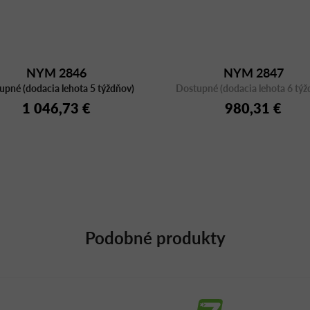
NYM 2846
NYM 2847
upné (dodacia lehota 5 týždňov)
Dostupné (dodacia lehota 6 týž
1 046,73 €
980,31 €
Podobné produkty