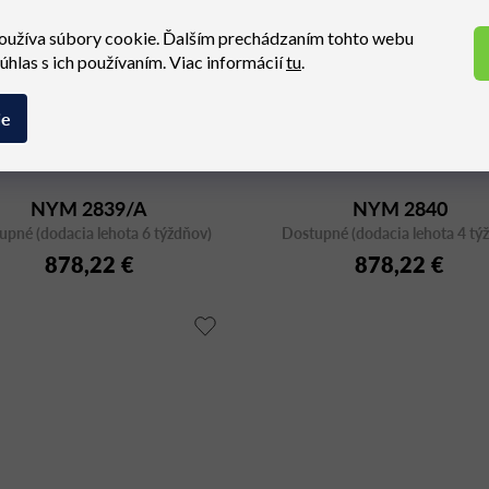
oužíva súbory cookie. Ďalším prechádzaním tohto webu
súhlas s ich používaním. Viac informácií
tu
.
ie
NYM 2839/A
NYM 2840
upné (dodacia lehota 6 týždňov)
Dostupné (dodacia lehota 4 tý
878,22 €
878,22 €