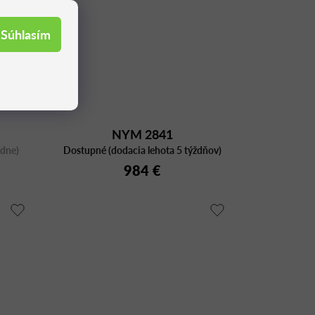
Súhlasím
NYM 2841
ždne)
Dostupné (dodacia lehota 5 týždňov)
984 €