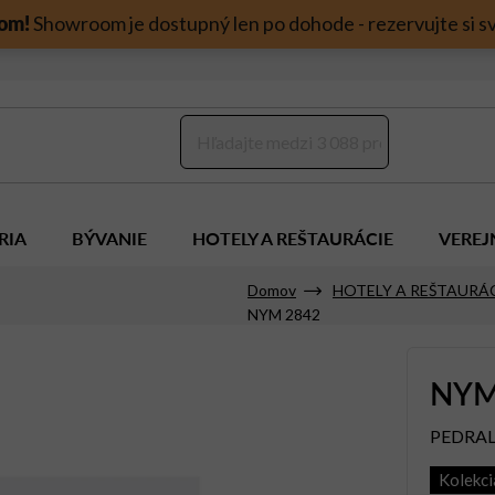
om!
Showroom je dostupný len po dohode - rezervujte si sv
RIA
BÝVANIE
HOTELY A REŠTAURÁCIE
VEREJ
Domov
HOTELY A REŠTAURÁ
NYM 2842
NYM
PEDRAL
Kolekc