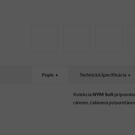
Popis
Technická špecifikácia
NYM Soft
Kolekcia
pripomína 
rámom, čalúnená polyuretánov