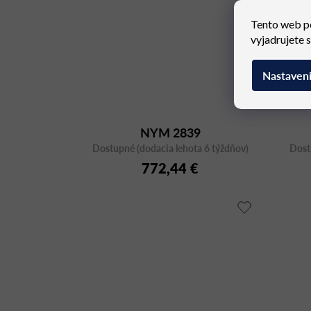
Tento web p
vyjadrujete 
Nastaven
NYM 2839
Dostupné (dodacia lehota 6 týždňov)
Dost
772,44 €