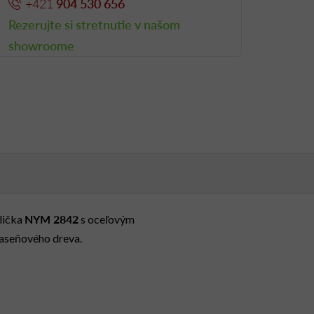
+421
904 530 656
Rezerujte si stretnutie v našom
showroome
NYM 2842
olička
s oceľovým
jaseňového dreva.