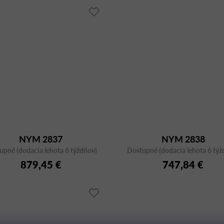
NYM 2837
NYM 2838
upné (dodacia lehota 6 týždňov)
Dostupné (dodacia lehota 6 týž
879,45 €
747,84 €