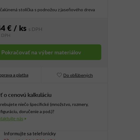
čalúnená stolička s podnožou z jaseňového dreva
44 €
/ ks
z DPH
vá cena:
Pokračovať na výber materiálov
prava a platba
Do obľúbených
ť o cenovú kalkuláciu
rebujete niečo špecifické (množstvo, rozmery,
figuráciu, doručenie a pod.)?
Informujte sa telefonicky