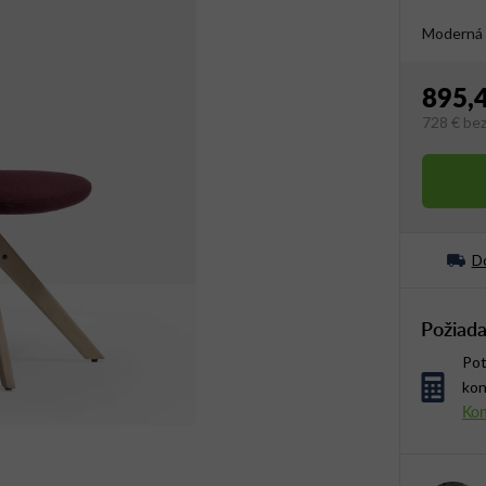
Moderná 
895,
728 €
be
Jednotko
Do
Požiada
Pot
kon