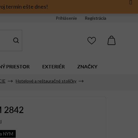
oj termín ešte dnes!
Prihlásenie
Registrácia
NÁKUPNÝ
KOŠÍK
NÝ PRIESTOR
EXTERIÉR
ZNAČKY
CIE
Hotelové a reštauračné stoličky
 2842
I
ia NYM