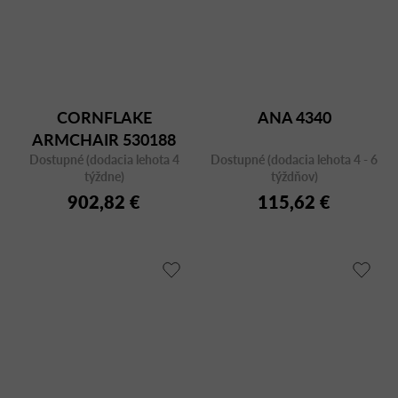
CORNFLAKE
ANA 4340
ARMCHAIR 530188
Dostupné (dodacia lehota 4
Dostupné (dodacia lehota 4 - 6
týždne)
týždňov)
902,82 €
115,62 €