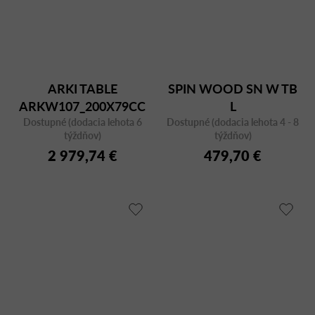
ARKI TABLE
SPIN WOOD SN W TB
ARKW107_200X79CC
L
Dostupné (dodacia lehota 6
Dostupné (dodacia lehota 4 - 8
týždňov)
týždňov)
2 979,74 €
479,70 €