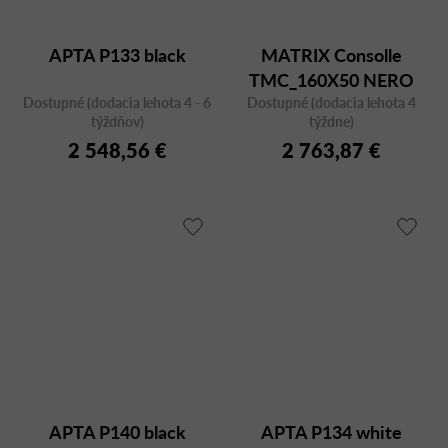
APTA P133 black
MATRIX Consolle
TMC_160X50 NERO
Dostupné (dodacia lehota 4 - 6
Dostupné (dodacia lehota 4
týždňov)
týždne)
2 548,56 €
2 763,87 €
APTA P140 black
APTA P134 white