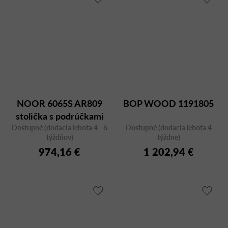
NOOR 6065S AR809
BOP WOOD 1191805
stolička s podrúčkami
Dostupné (dodacia lehota 4 - 6
Dostupné (dodacia lehota 4
týždňov)
týždne)
974,16 €
1 202,94 €