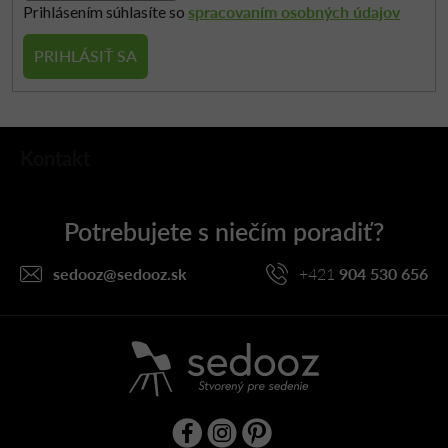
spracovaním osobných údajov
Prihlásením súhlasíte so
PRIHLÁSIŤ SA
Z
Kontakt
á
p
ä
t
i
sedooz
@
sedooz.sk
+421
904 530 656
e