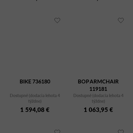
BIKE 736180
BOP ARMCHAIR
119181
Dostupné (dodacia lehota 4
Dostupné (dodacia lehota 4
týždne)
týždne)
1 594,08 €
1 063,95 €