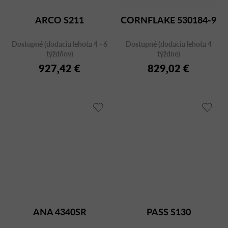
ARCO S211
CORNFLAKE 530184-9
Dostupné (dodacia lehota 4 - 6
Dostupné (dodacia lehota 4
týždňov)
týždne)
927,42 €
829,02 €
ANA 4340SR
PASS S130