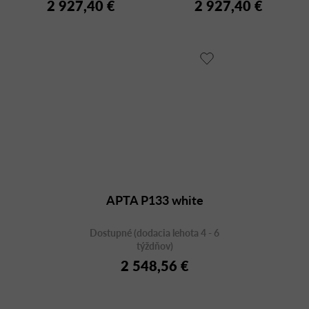
2 927,40 €
2 927,40 €
APTA P133 white
Dostupné (dodacia lehota 4 - 6
týždňov)
2 548,56 €