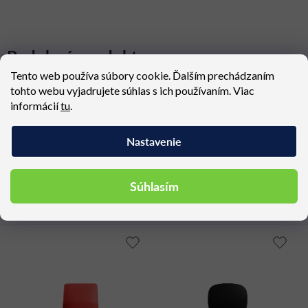
Podobné produkty
Tento web používa súbory cookie. Ďalším prechádzaním
tohto webu vyjadrujete súhlas s ich používaním. Viac
informácií
tu
.
Konfigurovateľné
Doprava nad 300 €
produkty
zadarmo
Nastavenie
Vzorky tkanín na
2-7 ročná záruka
vyžiadanie
Súhlasím