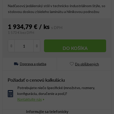
Nadčasový jedálenský stôl v technicko-industriálnom štýle, so
stolovou doskou z bieleho laminátu a hliníkovou podnožou
1 934,79 €
/ ks
1 573 € bez DPH
Jednotková cena:
DO KOŠÍKA
Doprava a platba
Do obľúbených
Požiadať o cenovú kalkuláciu
Potrebujete niečo špecifické (množstvo, rozmery,
konfiguráciu, doručenie a pod.)?
Informujte sa telefonicky