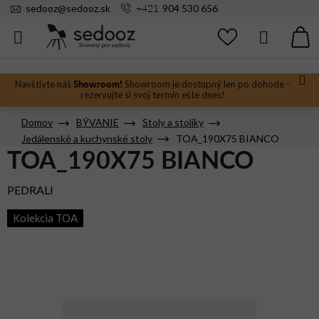
Prejsť
+421
sedooz
@
sedooz.sk
904 530 656
na
obsah
Hľadať
N
KO
Showroom!
Navštívte náš
Showroom je dostupný len po dohode -
rezervujte si svoj termín ešte dnes!
Domov
BÝVANIE
Stoly a stolíky
Jedálenské a kuchynské stoly
TOA_190X75 BIANCO
TOA_190X75 BIANCO
PEDRALI
Kolekcia TOA