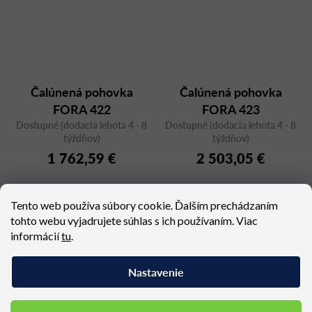
Čalúnená pohovka
Čalúnená pohovka
FORA 422
FORA 423
Dostupné (dodacia lehota 4 - 8
Dostupné (dodacia lehota 4 - 8
týždňov)
týždňov)
1 762,59 €
2 503,05 €
Tento web používa súbory cookie. Ďalším prechádzaním
tohto webu vyjadrujete súhlas s ich používaním. Viac
informácií
tu
.
6
položiek celkom
O
v
Nastavenie
l
á
d