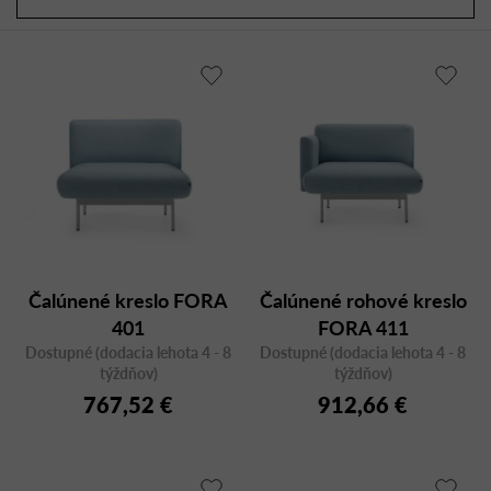
a
r
d
o
e
d
n
u
i
k
e
t
p
o
r
v
o
d
u
Čalúnené kreslo FORA
Čalúnené rohové kreslo
k
401
FORA 411
t
Dostupné (dodacia lehota 4 - 8
Dostupné (dodacia lehota 4 - 8
o
týždňov)
týždňov)
v
767,52 €
912,66 €