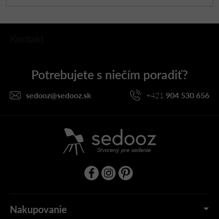
Z
Kontakt
á
p
ä
t
i
sedooz
@
sedooz.sk
+421
904 530 656
e
Nakupovanie