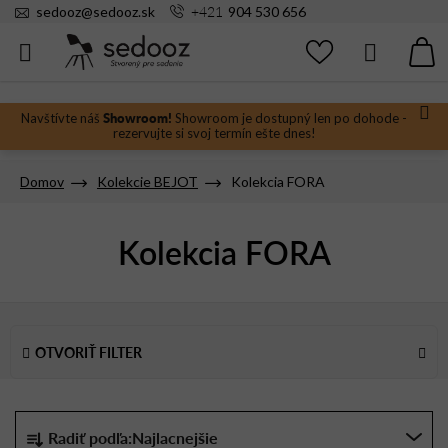
Prejsť
+421
sedooz
@
sedooz.sk
904 530 656
na
obsah
Hľadať
N
KO
Showroom!
Navštívte náš
Showroom je dostupný len po dohode -
rezervujte si svoj termín ešte dnes!
Domov
Kolekcie BEJOT
Kolekcia FORA
Kolekcia FORA
V
ý
OTVORIŤ FILTER
p
i
s
R
Radiť podľa:
Najlacnejšie
p