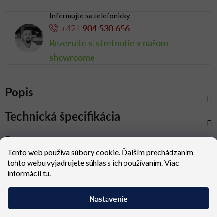
Informujte sa telefonicky
+421
904 530 656
Rezerujte si stretnutie v našom
showroome
Popis
Technická špecifikácia
Rozmery
Tento web používa súbory cookie. Ďalším prechádzaním
Na stiahnutie
tohto webu vyjadrujete súhlas s ich používaním. Viac
informácií
tu
.
Celá kolekcia
Nastavenie