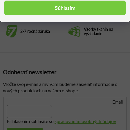
Súhlasím
Konfigurovateľné
Doprava nad 300 €
produkty
zadarmo
Vzorky tkanín na
2-7 ročná záruka
vyžiadanie
Odoberať newsletter
Vložte svoj e-mail a my Vám budeme zasielať informácie o
nových produktoch na našom e-shope.
Email
spracovaním osobných údajov
Prihlásením súhlasíte so