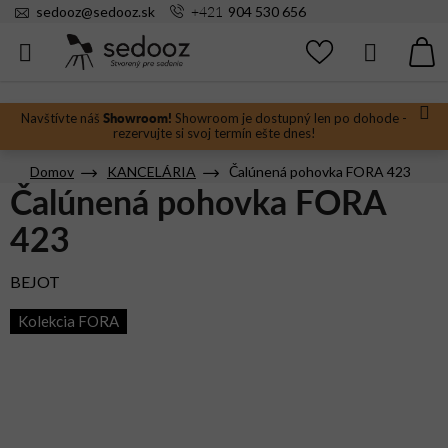
Prejsť
+421
sedooz
@
sedooz.sk
904 530 656
na
obsah
Hľadať
N
KO
Showroom!
Navštívte náš
Showroom je dostupný len po dohode -
rezervujte si svoj termín ešte dnes!
Domov
KANCELÁRIA
Čalúnená pohovka FORA 423
Čalúnená pohovka FORA
423
BEJOT
Kolekcia FORA