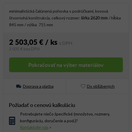
minimalistická čalúnená pohovka s podrúčkami, kovová
šírka 2620 mm
štvornohá konštrukcia, celkový rozmer:
/ hĺbka
845 mm / výška 715 mm
2 503,05 €
/ ks
2 035 €
bez DPH
Jednotková cena:
Pokračovať na výber materiálov
Doprava a platba
Do obľúbených
Požiadať o cenovú kalkuláciu
Potrebujete niečo špecifické (množstvo, rozmery,
konfiguráciu, doručenie a pod.)?