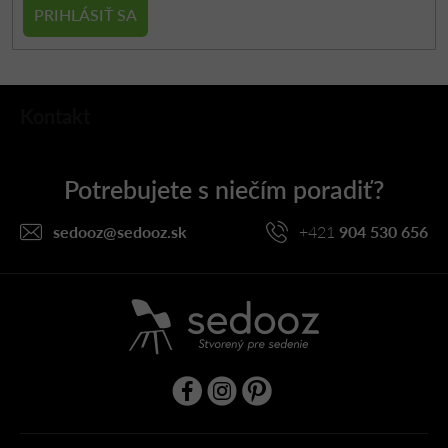
PRIHLÁSIŤ SA
Z
Kontakt
á
p
ä
t
i
sedooz
@
sedooz.sk
+421
904 530 656
e