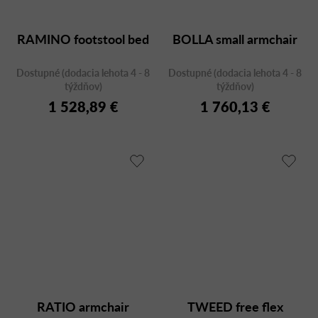
RAMINO footstool bed
BOLLA small armchair
Dostupné (dodacia lehota 4 - 8
Dostupné (dodacia lehota 4 - 8
týždňov)
týždňov)
1 528,89 €
1 760,13 €
RATIO armchair
TWEED free flex