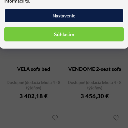
informácií
tu
.
Nastavenie
Súhlasím
VELA sofa bed
VENDOME 2-seat sofa
Dostupné (dodacia lehota 4 - 8
Dostupné (dodacia lehota 4 - 8
týždňov)
týždňov)
3 402,18 €
3 456,30 €