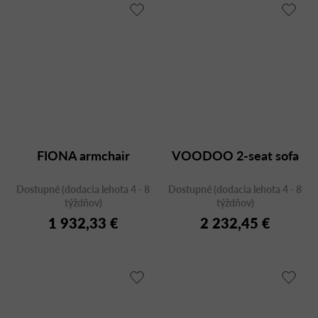
FIONA armchair
VOODOO 2-seat sofa
Dostupné (dodacia lehota 4 - 8
Dostupné (dodacia lehota 4 - 8
týždňov)
týždňov)
1 932,33 €
2 232,45 €