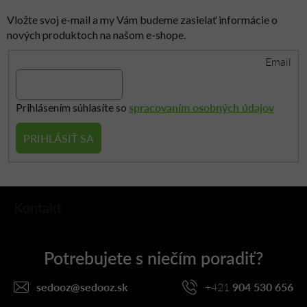
ý
p
Vložte svoj e-mail a my Vám budeme zasielať informácie o
i
nových produktoch na našom e-shope.
s
Email
u
spracovaním osobných údajov
Prihlásením súhlasíte so
PRIHLÁSIŤ SA
Z
Kontakt
á
p
ä
t
i
sedooz
@
sedooz.sk
+421
904 530 656
e