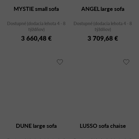
MYSTIE small sofa
ANGEL large sofa
Dostupné (dodacia lehota 4 - 8
Dostupné (dodacia lehota 4 - 8
týždňov)
týždňov)
3 660,48 €
3 709,68 €
DUNE large sofa
LUSSO sofa chaise