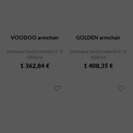
VOODOO armchair
GOLDEN armchair
Dostupné (dodacia lehota 4 - 8
Dostupné (dodacia lehota 4 - 8
týždňov)
týždňov)
1 362,84 €
1 408,35 €