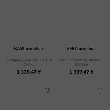
KARL armchair
VERA armchair
Dostupné (dodacia lehota 4 - 8
Dostupné (dodacia lehota 4 - 8
týždňov)
týždňov)
1 339,47 €
1 339,47 €