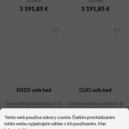
týždňov)
týždňov)
3 191,85 €
3 191,85 €
ENZO sofa bed
CLIO sofa bed
Dostupné (dodacia lehota 4 - 8
Dostupné (dodacia lehota 4 - 8
týždňov)
týždňov)
3 383,73 €
3 402,18 €
Tento web používa súbory cookie. Ďalším prechádzaním
tohto webu vyjadrujete súhlas s ich používaním. Viac