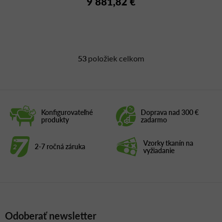
9 881,82 €
53
položiek celkom
O
v
l
á
d
Konfigurovateľné
Doprava nad 300 €
a
produkty
zadarmo
c
i
Vzorky tkanín na
2-7 ročná záruka
e
vyžiadanie
p
r
v
k
y
Odoberať newsletter
v