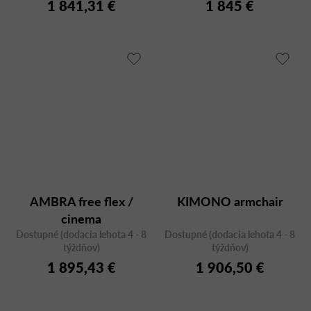
1 841,31 €
1 845 €
AMBRA free flex /
KIMONO armchair
cinema
Dostupné (dodacia lehota 4 - 8
Dostupné (dodacia lehota 4 - 8
týždňov)
týždňov)
1 895,43 €
1 906,50 €