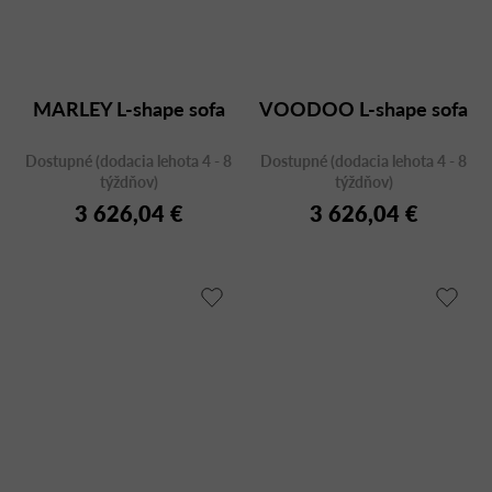
MARLEY L-shape sofa
VOODOO L-shape sofa
Dostupné (dodacia lehota 4 - 8
Dostupné (dodacia lehota 4 - 8
týždňov)
týždňov)
3 626,04 €
3 626,04 €