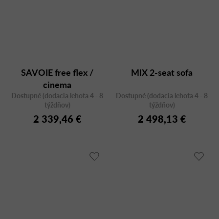
SAVOIE free flex /
MIX 2-seat sofa
cinema
Dostupné (dodacia lehota 4 - 8
Dostupné (dodacia lehota 4 - 8
týždňov)
týždňov)
2 339,46 €
2 498,13 €