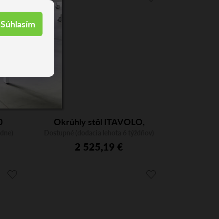
Súhlasím
0
Okrúhly stôl ITAVOLO,
ždne)
Dostupné (dodacia lehota 6 týždňov)
priemer 140 cm
2 525,19 €