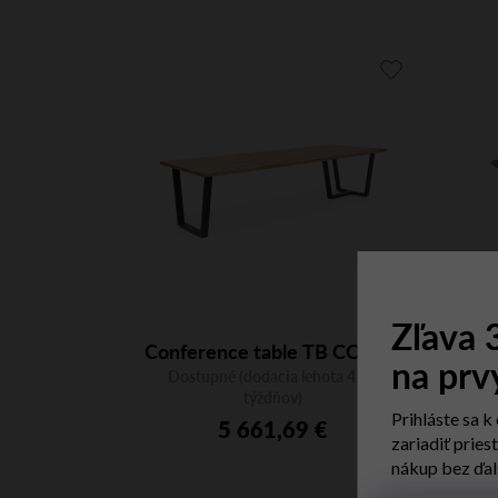
Zľava
Conference table TB CONF3
St
na prv
Dostupné (dodacia lehota 4 - 8
Dost
týždňov)
Prihláste sa k
5 661,69 €
zariadiť pries
nákup bez ďal