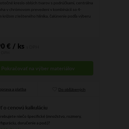
točné kreslo oblých tvarov s podrúčkami, centrálna
oha v chrómovom prevedení v kombinácii so 4-
krížom z lešteného hliníka, čalúnenie podľa výberu
90 €
/ ks
z DPH
vá cena:
Pokračovať na výber materiálov
prava a platba
Do obľúbených
ť o cenovú kalkuláciu
rebujete niečo špecifické (množstvo, rozmery,
figuráciu, doručenie a pod.)?