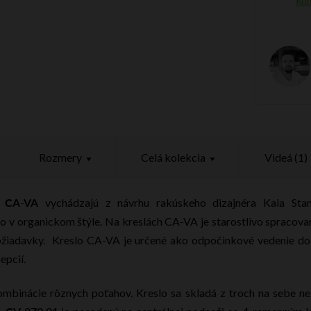
Rozmery
Celá kolekcia
Videá (1)
CA-VA
e
vychádzajú z návrhu rakúskeho dizajnéra Kaia Stan
 v organickom štýle. Na kreslách CA-VA je starostlivo spracovaný
požiadavky. Kreslo CA-VA je určené ako odpočinkové vedenie do
epcií.
mbinácie rôznych poťahov. Kreslo sa skladá z troch na sebe ne