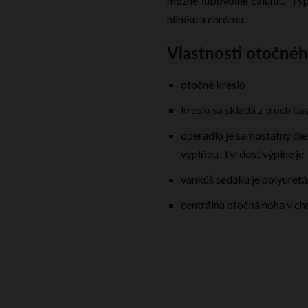
možné ľubovoľne čalúniť. Ty
hliníku a chrómu.
Vlastnosti otočné
otočné kreslo
kreslo sa skladá z troch ča
operadlo je samostatný die
výplňou. Tvrdosť výplne je
vankúš sedáku je polyuret
centrálna otočná noha v c