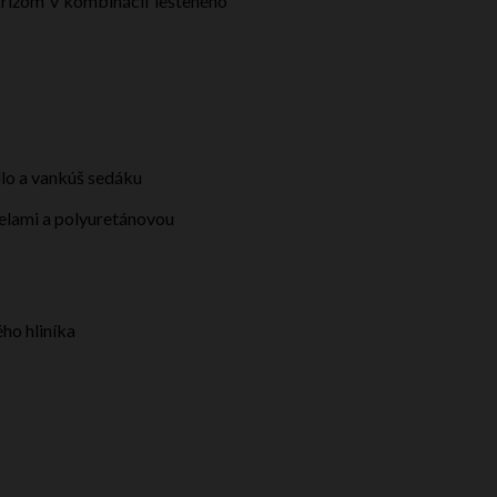
rížom v kombinácii lešteného
adlo a vankúš sedáku
ielami a polyuretánovou
ho hliníka