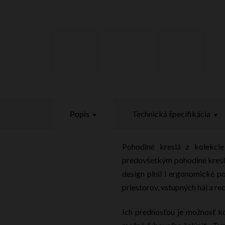
Popis
Technická špecifikácia
Pohodlné kreslá z kolekci
predovšetkým pohodlné kreslo
design plnil i ergonomické 
priestorov, vstupných hál a rec
Ich prednosťou je možnosť ko