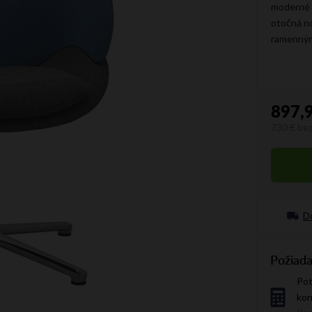
moderné o
otočná n
ramenným 
897,
730 €
be
Jednotko
Do
Požiada
Pot
kon