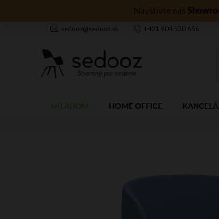
Prejsť
Showro
Navštívte náš
na
obsah
sedooz
@
sedooz.sk
+421
904 530 656
SKLADOM
HOME OFFICE
KANCELÁ