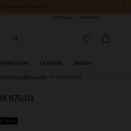
oj termín ešte dnes!
Prihlásenie
Registrácia
NÁKUPNÝ
KOŠÍK
NÝ PRIESTOR
EXTERIÉR
ZNAČKY
ferenčné stoličky a kreslá
CA-VA 870.01
A 870.01
ia CA-VA