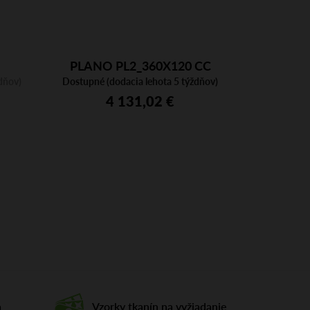
PLANO PL2_360X120 CC
dňov)
Dostupné (dodacia lehota 5 týždňov)
BI/CFC BI
4 131,02 €
a
Vzorky tkanín na vyžiadanie