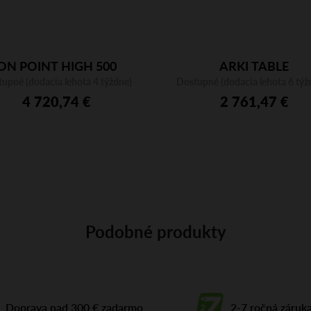
ON POINT HIGH 500
ARKI TABLE
upné (dodacia lehota 4 týždne)
Dostupné (dodacia lehota 6 týž
ARKW240X120CC
4 720,74 €
2 761,47 €
Podobné produkty
Doprava nad 300 € zadarmo
2-7 ročná záruk