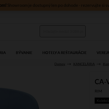
om!
Showroom je dostupný len po dohode - rezervujte si sv
RIA
BÝVANIE
HOTELY A REŠTAURÁCIE
VEREJ
Domov
KANCELÁRIA
Kon
CA-V
RIM
Kolekc