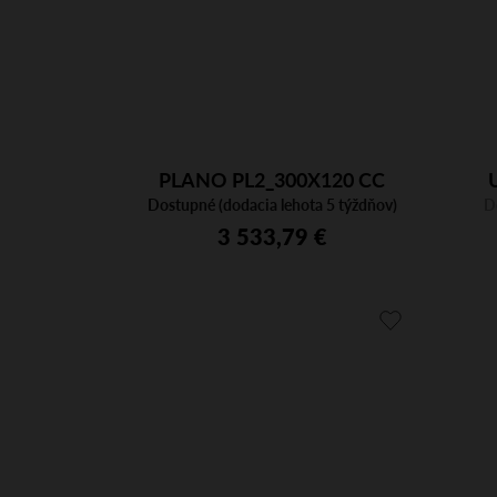
PLANO PL2_300X120 CC
Dostupné (dodacia lehota 5 týždňov)
BI/CFC BI
D
3 533,79 €