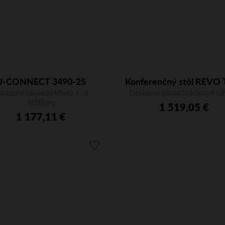
U-CONNECT 3490-25
Konferenčný stôl REVO 
ostupné (dodacia lehota 4 - 6
1400x800 sklopný stôl
Dostupné (dodacia lehota 4 tý
týždňov)
1 519,05 €
1 177,11 €