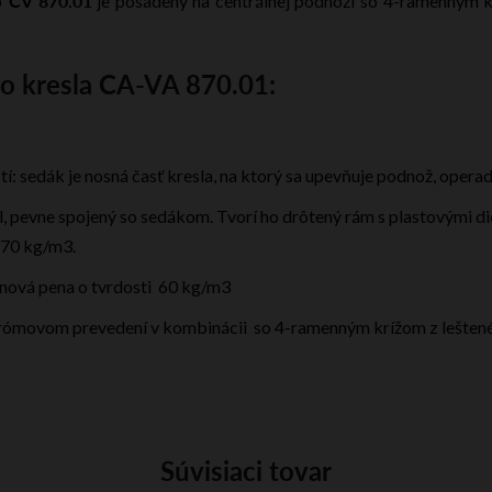
CV
870.01
p
je posadený na centrálnej podnoži so 4-ramenným k
ho kresla CA-VA 870.01:
stí: sedák je nosná časť kresla, na ktorý sa upevňuje podnož, oper
l, pevne spojený so sedákom. Tvorí ho drôtený rám s plastovými d
 70 kg/m3.
ánová pena o tvrdosti 60 kg/m3
hrómovom prevedení v kombinácii so 4-ramenným krížom z leštené
Súvisiaci tovar