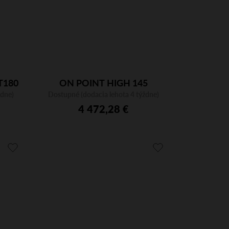
T180
ON POINT HIGH 145
ždne)
Dostupné (dodacia lehota 4 týždne)
4 472,28 €