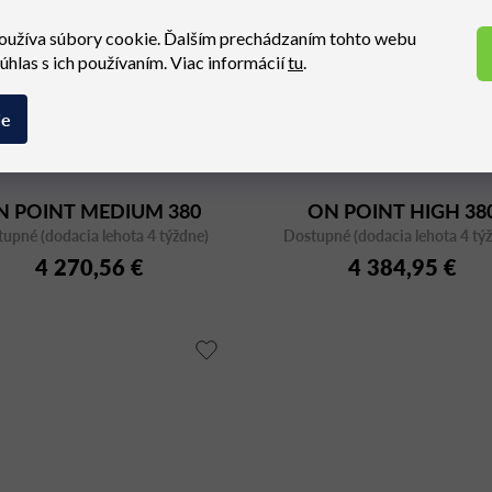
oužíva súbory cookie. Ďalším prechádzaním tohto webu
súhlas s ich používaním. Viac informácií
tu
.
ie
N POINT MEDIUM 380
ON POINT HIGH 38
upné (dodacia lehota 4 týždne)
Dostupné (dodacia lehota 4 tý
4 270,56 €
4 384,95 €