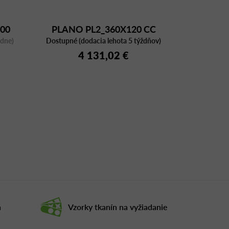
00
PLANO PL2_360X120 CC
ždne)
Dostupné (dodacia lehota 5 týždňov)
BI/CFC BI
4 131,02 €
a
Vzorky tkanín na vyžiadanie