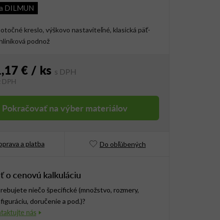
ia DILMUN
otočné kreslo, výškovo nastaviteľné, klasická päť-
hliníková podnož
,17 €
/ ks
z DPH
vá cena:
Pokračovať na výber materiálov
prava a platba
Do obľúbených
ť o cenovú kalkuláciu
rebujete niečo špecifické (množstvo, rozmery,
figuráciu, doručenie a pod.)?