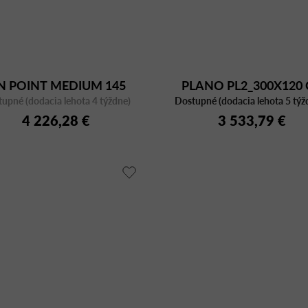
N POINT MEDIUM 145
PLANO PL2_300X120 
upné (dodacia lehota 4 týždne)
Dostupné (dodacia lehota 5 týž
BI/CFC BI
4 226,28 €
3 533,79 €