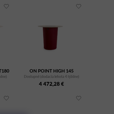
T180
ON POINT HIGH 145
ždne)
Dostupné (dodacia lehota 4 týždne)
4 472,28 €