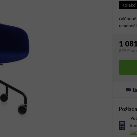
Kolekc
čalúnené 
ramenná 
1 081
879 €
be
Jednotko
Do
Požiada
Pot
kon