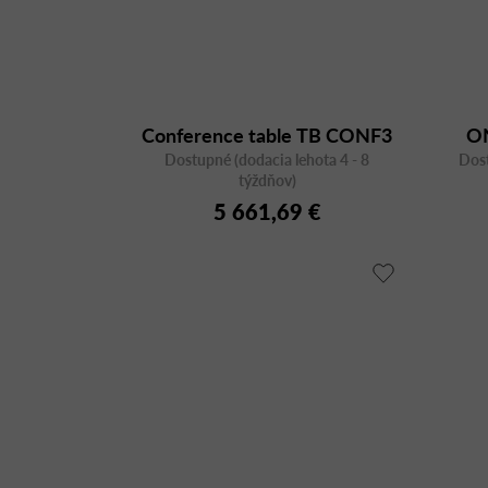
Conference table TB CONF3
O
Dostupné (dodacia lehota 4 - 8
Dost
týždňov)
5 661,69 €