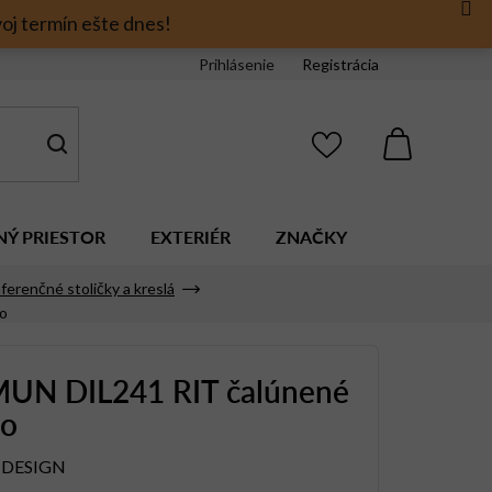
oj termín ešte dnes!
Prihlásenie
Registrácia
NÁKUPNÝ
KOŠÍK
NÝ PRIESTOR
EXTERIÉR
ZNAČKY
ferenčné stoličky a kreslá
o
UN DIL241 RIT čalúnené
lo
 DESIGN