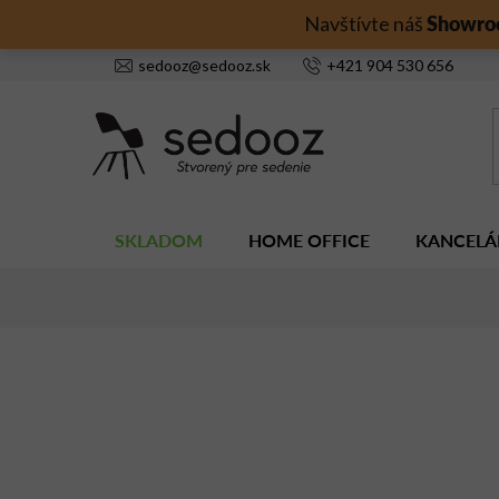
Prejsť
Showro
Navštívte náš
na
obsah
sedooz
@
sedooz.sk
+421
904 530 656
SKLADOM
HOME OFFICE
KANCELÁ