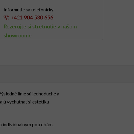
Informujte sa telefonicky
+421
904 530 656
Rezerujte si stretnutie v našom
showroome
ýsledné línie sú jednoduché a
jú vychutnať si estetiku
lo individuálnym potrebám.