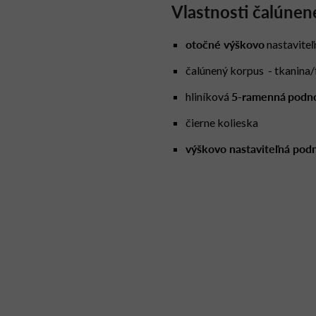
Vlastnosti čalúne
otočné výškovo
nastaviteľ
čalúnený korpus - tkanina
5-ramenná
podn
hliníková
čierne kolieska
výškovo nastaviteľná pod