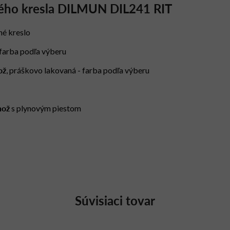
ného kresla DILMUN DIL241 RIT
né kreslo
/farba podľa výberu
ož
, práškovo lakovaná - farba podľa výberu
nož
s plynovým piestom
Súvisiaci tovar