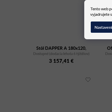
Tento web p
vyjadrujete 
Nastaven
Stôl DAPPER A 180x120,
O
Dostupné (dodacia lehota 6 týždňov)
orech
Dost
3 157,41 €