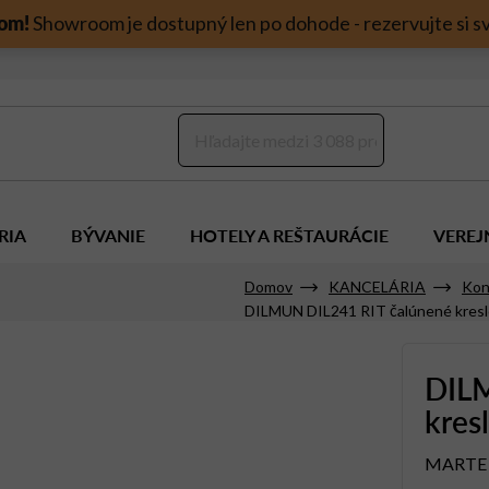
om!
Showroom je dostupný len po dohode - rezervujte si sv
RIA
BÝVANIE
HOTELY A REŠTAURÁCIE
VEREJ
Domov
KANCELÁRIA
Kon
DILMUN DIL241 RIT čalúnené kresl
DILM
kres
MARTE