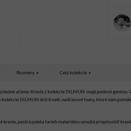
Rozmery
Celá kolekcia
o výsledok učenia. Kreslá z kolekcie DILMUN majú pudovú genézu. V
 kolekcie DILMUN drží trvalé, nadčasové tvary, ktoré nám pomáha
kreslo, pestrá paleta farieb materiálov umožní prispôsobiť kres