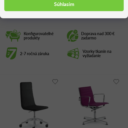
Podobné produkty
Súhlasím
Konfigurovateľné
Doprava nad 300 €
produkty
zadarmo
Vzorky tkanín na
2-7 ročná záruka
vyžiadanie