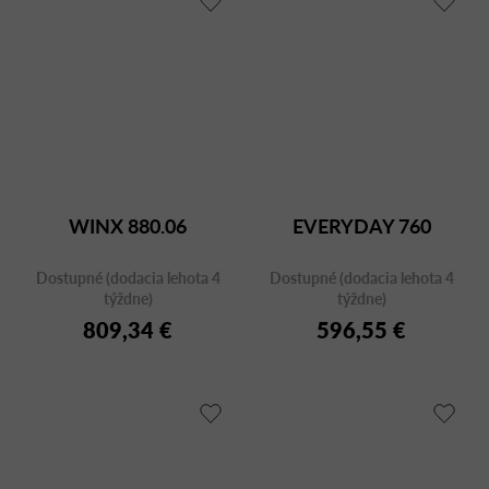
WINX 880.06
EVERYDAY 760
Dostupné (dodacia lehota 4
Dostupné (dodacia lehota 4
týždne)
týždne)
809,34 €
596,55 €