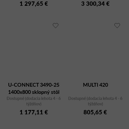
1 297,65 €
3 300,34 €
U-CONNECT 3490-25
MULTI 420
1400x800 sklopný stôl
Dostupné (dodacia lehota 4 - 6
Dostupné (dodacia lehota 4 - 6
týždňov)
týždňov)
1 177,11 €
805,65 €