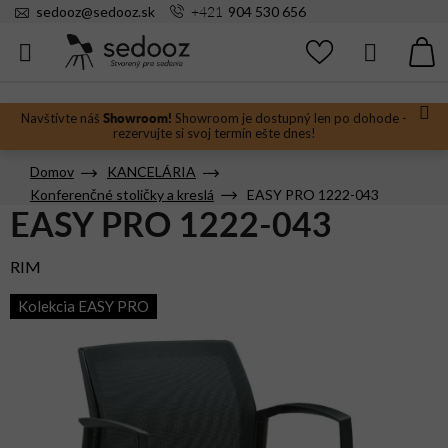
Prejsť
+421
sedooz
@
sedooz.sk
904 530 656
na
obsah
Hľadať
N
KO
Showroom!
Navštívte náš
Showroom je dostupný len po dohode -
rezervujte si svoj termín ešte dnes!
Domov
KANCELÁRIA
Konferenčné stoličky a kreslá
EASY PRO 1222-043
EASY PRO 1222-043
RIM
Kolekcia EASY PRO