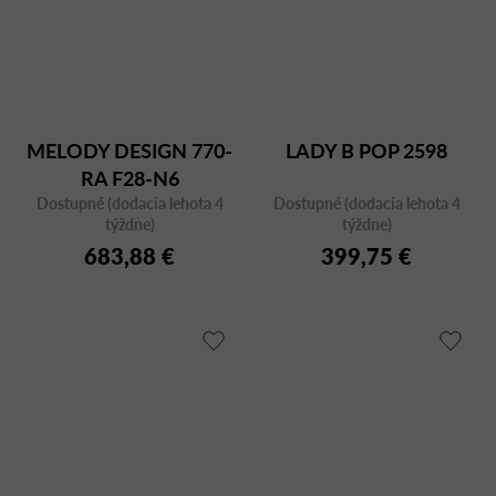
MELODY DESIGN 770-
LADY B POP 2598
RA F28-N6
Dostupné (dodacia lehota 4
Dostupné (dodacia lehota 4
týždne)
týždne)
683,88 €
399,75 €