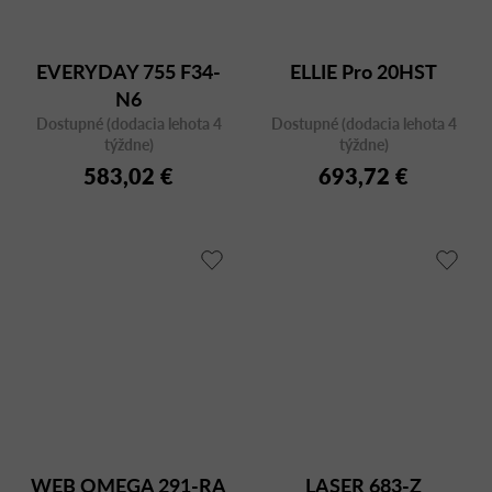
EVERYDAY 755 F34-
ELLIE Pro 20HST
N6
Dostupné (dodacia lehota 4
Dostupné (dodacia lehota 4
týždne)
týždne)
583,02 €
693,72 €
WEB OMEGA 291-RA
LASER 683-Z