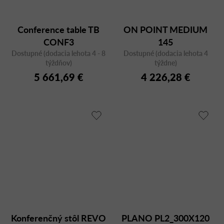
Conference table TB
ON POINT MEDIUM
CONF3
145
Dostupné (dodacia lehota 4 - 8
Dostupné (dodacia lehota 4
týždňov)
týždne)
5 661,69 €
4 226,28 €
Konferenčný stôl REVO
PLANO PL2_300X120