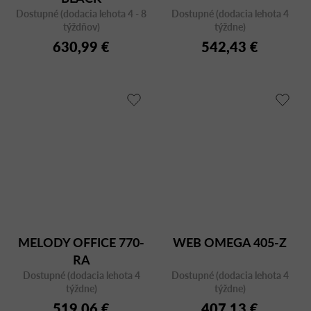
Dostupné (dodacia lehota 4 - 8
Dostupné (dodacia lehota 4
týždňov)
týždne)
630,99 €
542,43 €
MELODY OFFICE 770-
WEB OMEGA 405-Z
RA
Dostupné (dodacia lehota 4
Dostupné (dodacia lehota 4
týždne)
týždne)
519,06 €
407,13 €