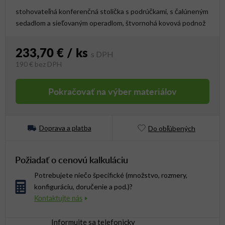
stohovateľná konferenčná stolička s podrúčkami, s čalúneným
sedadlom a sieťovaným operadlom, štvornohá kovová podnož
233,70 €
/ ks
190 €
bez DPH
Jednotková cena:
Pokračovať na výber materiálov
Doprava a platba
Do obľúbených
Požiadať o cenovú kalkuláciu
Potrebujete niečo špecifické (množstvo, rozmery,
konfiguráciu, doručenie a pod.)?
Informujte sa telefonicky