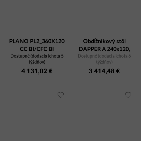
PLANO PL2_360X120
Obdĺžnikový stôl
CC BI/CFC BI
DAPPER A 240x120,
Dostupné (dodacia lehota 5
Dostupné (dodacia lehota 6
orech
týždňov)
týždňov)
4 131,02 €
3 414,48 €