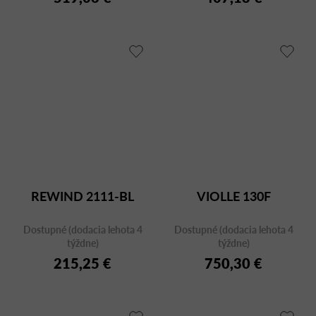
REWIND 2111-BL
VIOLLE 130F
Dostupné (dodacia lehota 4
Dostupné (dodacia lehota 4
týždne)
týždne)
215,25 €
750,30 €