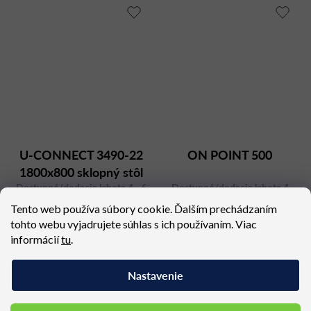
U-CONNECT 3490-22
ON POINT 500
1800x800 sklopný stôl
Dostupné (dodacia lehota 4 - 6
Dostupné (dodacia lehota 4
týždňov)
týždne)
Tento web používa súbory cookie. Ďalším prechádzaním
1 425,57 €
5 261,94 €
tohto webu vyjadrujete súhlas s ich používaním. Viac
informácií
tu
.
Nastavenie