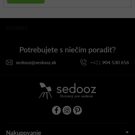
Z
Kontakt
á
p
ä
t
i
sedooz
@
sedooz.sk
+421
904 530 656
e
Nakupovanie