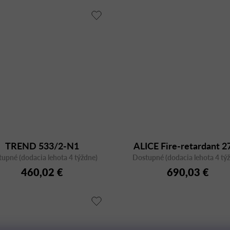
TREND 533/2-N1
ALICE Fire-retardant 2
upné (dodacia lehota 4 týždne)
Dostupné (dodacia lehota 4 tý
460,02 €
690,03 €