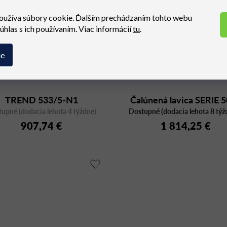
oužíva súbory cookie. Ďalším prechádzaním tohto webu
súhlas s ich používaním. Viac informácií
tu
.
ie
TREND 533/5-N1
Čalúnená lavica SERIE
upné (dodacia lehota 4 týždne)
Dostupné (dodacia lehota 8 týž
8726 A
907,74 €
1 814,25 €