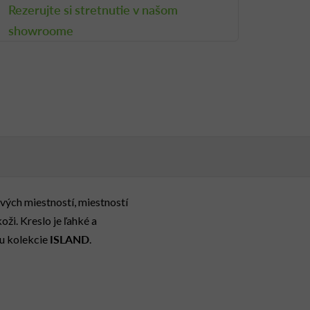
Rezerujte si stretnutie v našom
showroome
ých miestností, miestností
ži. Kreslo je ľahké a
ISLAND
ou kolekcie
.