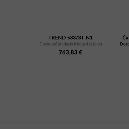
TREND 533/3T-N1
Ča
Dostupné (dodacia lehota 4 týždne)
Dost
763,83 €