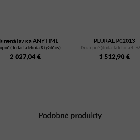
lúnená lavica ANYTIME
PLURAL P02013
upné (dodacia lehota 8 týždňov)
1503N
Dostupné (dodacia lehota 4 tý
2 027,04 €
1 512,90 €
Podobné produkty