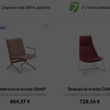
Doprava nad 300 € zadarmo
2-7 ročná záruk
inka
nferenčné kreslo SNAP
Relaxačné kreslo CH
upné (dodacia lehota 4 týždne)
20H 2P
Dostupné (dodacia lehota 4 tý
LOUNGE A10V3
884,37 €
728,16 €