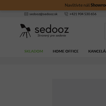
Prejsť
Showro
Navštívte náš
na
obsah
sedooz
@
sedooz.sk
+421
904 530 656
SKLADOM
HOME OFFICE
KANCELÁ