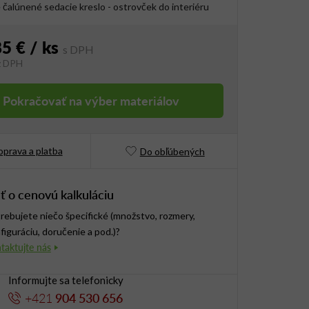
čalúnené sedacie kreslo - ostrovček do interiéru
85 €
/ ks
z DPH
vá cena:
Pokračovať na výber materiálov
prava a platba
Do obľúbených
ť o cenovú kalkuláciu
rebujete niečo špecifické (množstvo, rozmery,
figuráciu, doručenie a pod.)?
Informujte sa telefonicky
+421
904 530 656