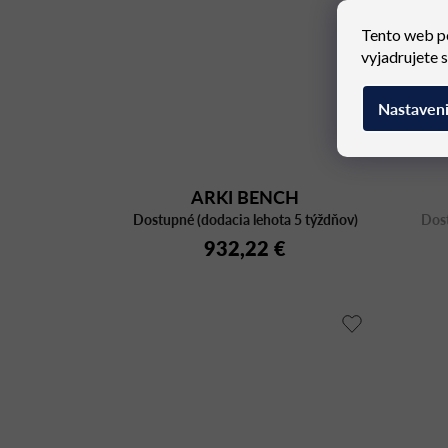
Tento web p
vyjadrujete 
Nastaven
ARKI BENCH
Dostupné (dodacia lehota 5 týždňov)
ARKBW_159X36
Dost
932,22 €