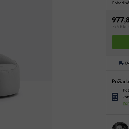
Pohodlné 
977,
795 €
be
Jednotko
Do
Požiada
Pot
kon