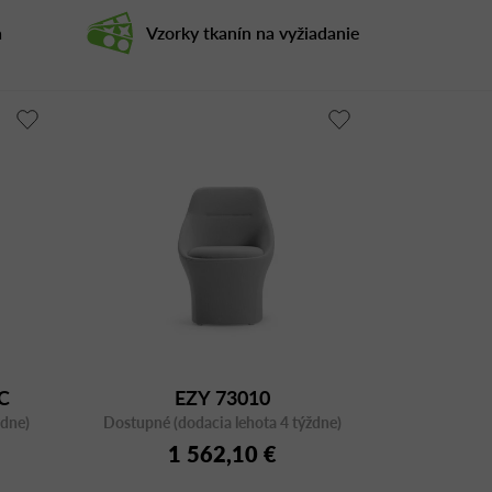
a
Vzorky tkanín na vyžiadanie
IC
EZY 73010
ždne)
Dostupné (dodacia lehota 4 týždne)
1 562,10 €