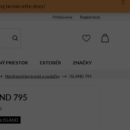
oj termín ešte dnes!
Prihlásenie
Registrácia
NÁKUPNÝ
KOŠÍK
NÝ PRIESTOR
EXTERIÉR
ZNAČKY
Návštevnícke kreslá a sedačky
ISLAND 795
AND 795
I
ia ISLAND