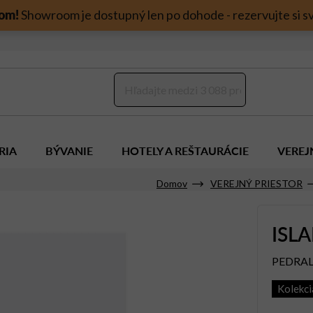
om!
Showroom je dostupný len po dohode - rezervujte si sv
RIA
BÝVANIE
HOTELY A REŠTAURÁCIE
VEREJ
Domov
VEREJNÝ PRIESTOR
ISL
PEDRAL
Kolekc