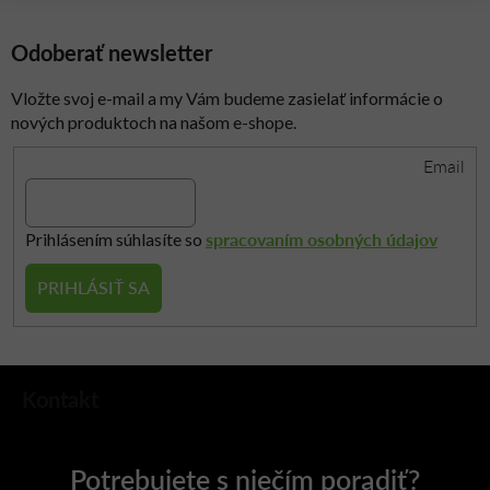
Odoberať newsletter
Vložte svoj e-mail a my Vám budeme zasielať informácie o
nových produktoch na našom e-shope.
Email
spracovaním osobných údajov
Prihlásením súhlasíte so
PRIHLÁSIŤ SA
Z
Kontakt
á
p
ä