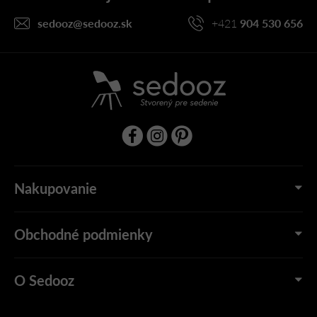
t
i
sedooz
@
sedooz.sk
+421
904 530 656
e
Nakupovanie
Obchodné podmienky
O Sedooz