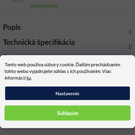
showroome
Popis
Technická špecifikácia
Rozmery
Tento web používa súbory cookie. Ďalším prechádzaním
tohto webu vyjadrujete súhlas s ich používaním. Viac
informácií
tu
.
Konfigurovateľné
Doprava nad 300 €
produkty
zadarmo
Nastavenie
Vzorky tkanín na
2-7 ročná záruka
vyžiadanie
Súhlasím