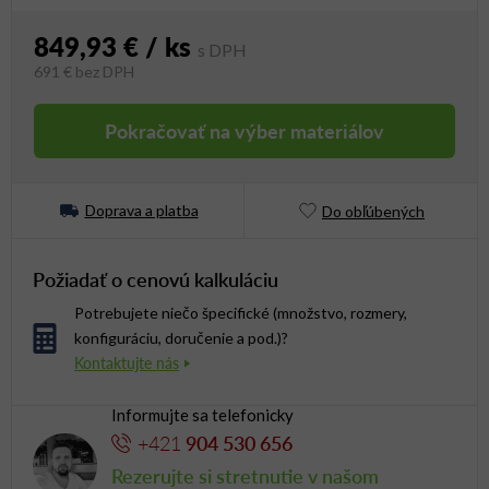
849,93 €
/ ks
691 €
bez DPH
Jednotková cena:
Pokračovať na výber materiálov
Doprava a platba
Do obľúbených
Požiadať o cenovú kalkuláciu
Potrebujete niečo špecifické (množstvo, rozmery,
konfiguráciu, doručenie a pod.)?
Informujte sa telefonicky
+421
904 530 656
Rezerujte si stretnutie v našom