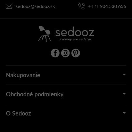
i
sedooz
@
sedooz.sk
+421
904 530 656
e
Nakupovanie
Obchodné podmienky
O Sedooz