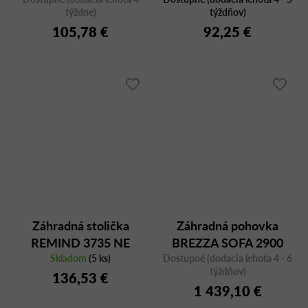
týždne)
týždňov)
105,78 €
92,25 €
Záhradná stolička
Záhradná pohovka
REMIND 3735 NE
BREZZA SOFA 2900
Skladom
čierna
(5 ks)
Dostupné (dodacia lehota 4 - 6
týždňov)
136,53 €
1 439,10 €