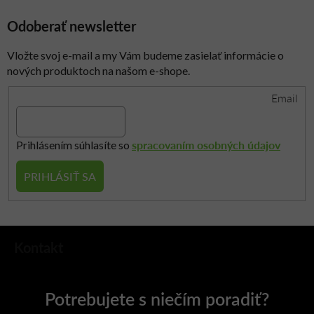
Odoberať newsletter
Vložte svoj e-mail a my Vám budeme zasielať informácie o
nových produktoch na našom e-shope.
Email
spracovaním osobných údajov
Prihlásením súhlasíte so
PRIHLÁSIŤ SA
Z
Kontakt
á
p
ä
t