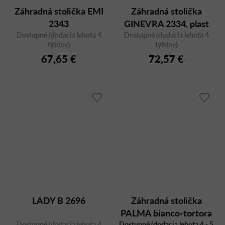
Záhradná stolička EMI
Záhradná stolička
2343
GINEVRA 2334, plast
Dostupné (dodacia lehota 4
Dostupné (dodacia lehota 4
týždne)
týždne)
67,65 €
72,57 €
LADY B 2696
Záhradná stolička
PALMA bianco-tortora
Dostupné (dodacia lehota 4
Dostupné (dodacia lehota 4 - 5