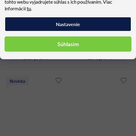
tohto webu vyjadrujete súhlas s ich používaním. Viac
informácií
tu
.
Nastavenie
NOLITA 3655
STARLING STR1
Dostupné (dodacia lehota 4
Dostupné (dodacia lehota 12
Súhlasím
týždne)
týždňov)
217,71 €
293,97 €
Novinka