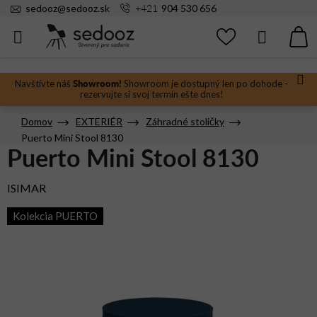
Prejsť
+421
sedooz
@
sedooz.sk
904 530 656
na
obsah
Hľadať
N
KO
Showroom!
Navštívte náš
Showroom je dostupný len po dohode -
rezervujte si svoj termín ešte dnes!
Domov
EXTERIÉR
Záhradné stoličky
Puerto Mini Stool 8130
Puerto Mini Stool 8130
ISIMAR
Kolekcia PUERTO