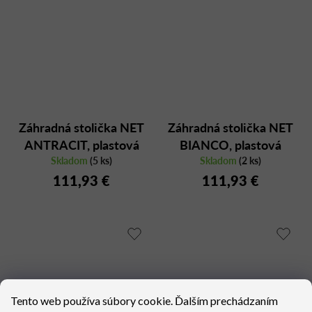
Záhradná stolička NET
Záhradná stolička NET
ANTRACIT, plastová
BIANCO, plastová
Skladom
(5 ks)
Skladom
(2 ks)
111,93 €
111,93 €
Tento web používa súbory cookie. Ďalším prechádzaním