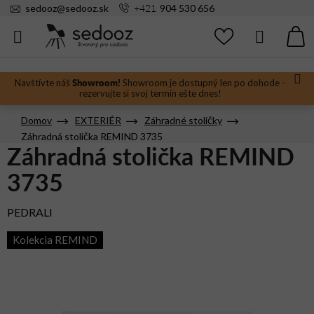
Prejsť
+421
sedooz
@
sedooz.sk
904 530 656
na
obsah
Hľadať
N
KO
Showroom!
Navštívte náš
Showroom je dostupný len po dohode -
rezervujte si svoj termín ešte dnes!
Domov
EXTERIÉR
Záhradné stoličky
Záhradná stolička REMIND 3735
Záhradná stolička REMIND
3735
PEDRALI
Kolekcia REMIND