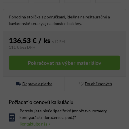
Pohodlná stolička s podrúčkami, ideálna na reštauračné a
kaviarenské terasy aj na domáce balkóny.
136,53 €
/ ks
111 €
bez DPH
Jednotková cena:
Pokračovať na výber materiálov
Doprava a platba
Do obľúbených
Požiadať o cenovú kalkuláciu
Potrebujete niečo špecifické (množstvo, rozmery,
konfiguráciu, doručenie a pod.)?