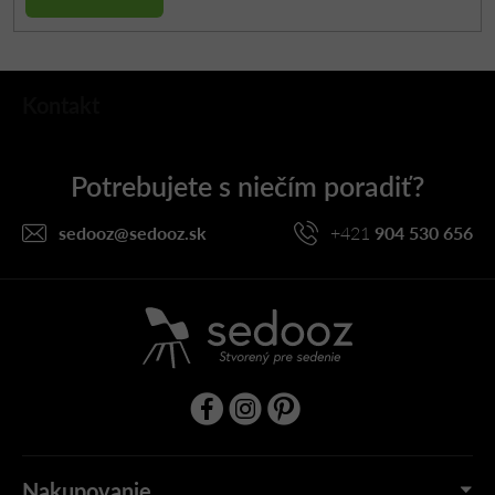
Z
Kontakt
á
p
ä
t
i
sedooz
@
sedooz.sk
+421
904 530 656
e
Nakupovanie