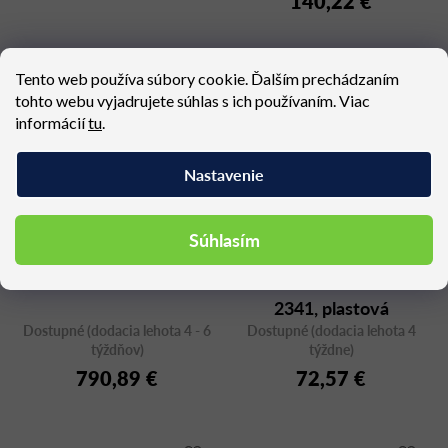
140,22 €
Tento web používa súbory cookie. Ďalším prechádzaním
tohto webu vyjadrujete súhlas s ich používaním. Viac
informácií
tu
.
Nastavenie
Súhlasím
ARIA S43
Záhradná stolička KATE
2341, plastová
Dostupné (dodacia lehota 4 - 6
Dostupné (dodacia lehota 4
týždňov)
týždne)
790,89 €
72,57 €