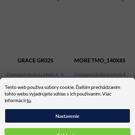
GRACE GR02S
MORE TMO_140X85
Dostupné (dodacia lehota 4 - 6
Dostupné (dodacia lehota 4
týždňov)
týždne)
Tento web používa súbory cookie. Ďalším prechádzaním
548,58 €
1 837,25 €
tohto webu vyjadrujete súhlas s ich používaním. Viac
informácií
tu
.
Nastavenie
Podobné produkty