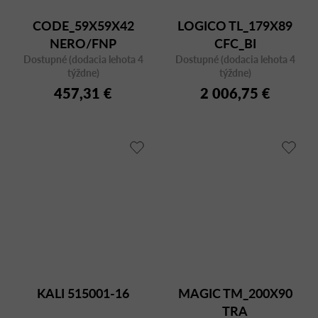
CODE_59X59X42
LOGICO TL_179X89
NERO/FNP
CFC_BI
Dostupné (dodacia lehota 4
Dostupné (dodacia lehota 4
týždne)
týždne)
457,31 €
2 006,75 €
KALI 515001-16
MAGIC TM_200X90
TRA