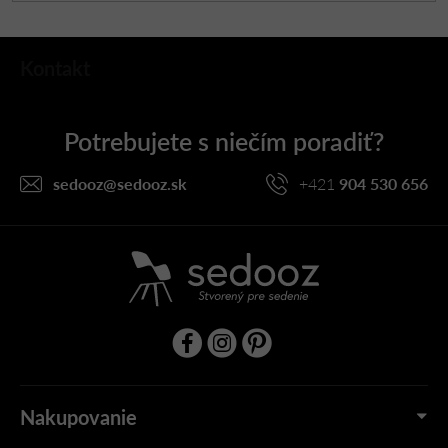
Z
Kontakt
á
p
ä
t
i
sedooz
@
sedooz.sk
+421
904 530 656
e
Nakupovanie