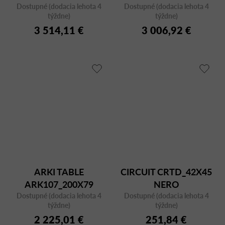
Dostupné (dodacia lehota 4
Dostupné (dodacia lehota 4
týždne)
týždne)
3 514,11 €
3 006,92 €
ARKI TABLE
CIRCUIT CRTD_42X45
ARK107_200X79
NERO
Dostupné (dodacia lehota 4
BIANCO/CFC BI
Dostupné (dodacia lehota 4
týždne)
týždne)
2 225,01 €
251,84 €