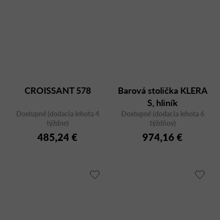
CROISSANT 578
Barová stolička KLERA
S, hliník
Dostupné (dodacia lehota 4
Dostupné (dodacia lehota 6
týždne)
týždňov)
485,24 €
974,16 €