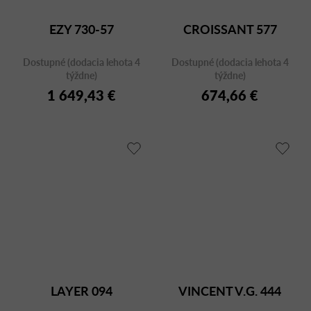
EZY 730-57
CROISSANT 577
Dostupné (dodacia lehota 4
Dostupné (dodacia lehota 4
týždne)
týždne)
1 649,43 €
674,66 €
LAYER 094
VINCENT V.G. 444