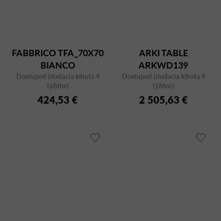
FABBRICO TFA_70X70
ARKI TABLE
BIANCO
ARKWD139
Dostupné (dodacia lehota 4
Dostupné (dodacia lehota 4
týždne)
týždne)
424,53 €
2 505,63 €