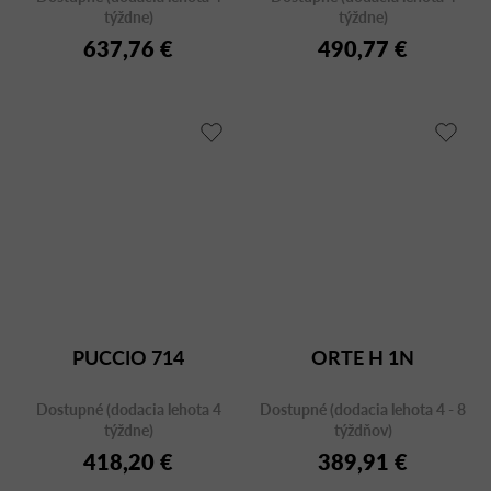
týždne)
týždne)
637,76 €
490,77 €
PUCCIO 714
ORTE H 1N
Dostupné (dodacia lehota 4
Dostupné (dodacia lehota 4 - 8
týždne)
týždňov)
418,20 €
389,91 €