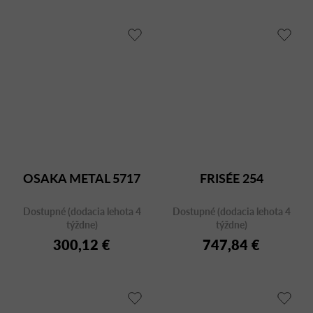
OSAKA METAL 5717
FRISÉE 254
Dostupné (dodacia lehota 4
Dostupné (dodacia lehota 4
týždne)
týždne)
300,12 €
747,84 €