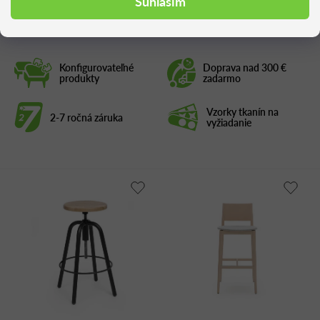
Súhlasím
Konfigurovateľné
Doprava nad 300 €
produkty
zadarmo
Vzorky tkanín na
2-7 ročná záruka
vyžiadanie