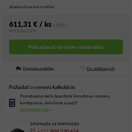
dizajnová barová stolička
611,31 €
/ ks
497 €
bez DPH
Jednotková cena:
Pokračovať na výber materiálov
Doprava a platba
Do obľúbených
Požiadať o cenovú kalkuláciu
Potrebujete niečo špecifické (množstvo, rozmery,
konfiguráciu, doručenie a pod.)?
Informujte sa telefonicky
+421
904 530 656