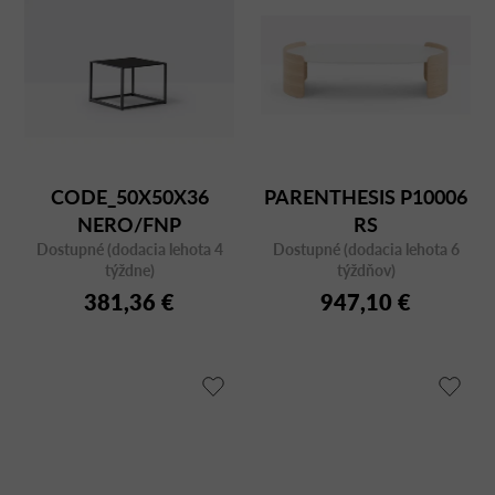
CODE_50X50X36
PARENTHESIS P10006
NERO/FNP
RS
Dostupné (dodacia lehota 4
Dostupné (dodacia lehota 6
týždne)
týždňov)
381,36 €
947,10 €