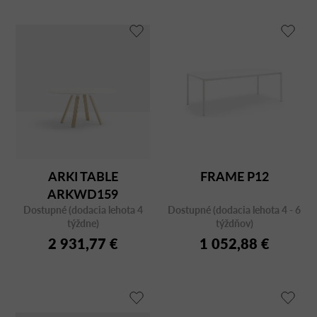
ARKI TABLE
FRAME P12
ARKWD159
Dostupné (dodacia lehota 4
Dostupné (dodacia lehota 4 - 6
týždne)
týždňov)
2 931,77 €
1 052,88 €