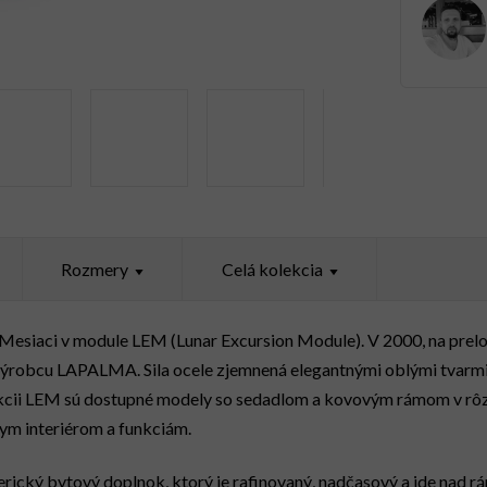
Rozmery
Celá kolekcia
a Mesiaci v module LEM (Lunar Excursion Module).
V
2000, na prelo
 výrobcu LAPALMA.
Sila ocele zjemnená elegantnými oblými tvarmi
ekcii LEM sú dostupné modely so sedadlom a kovovým rámom v rô
ym interiérom a funkciám.
erický bytový doplnok, ktorý je rafinovaný, nadčasový a ide nad r