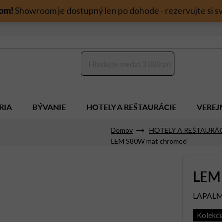
om!
Showroom je dostupný len po dohode - rezervujte si sv
RIA
BÝVANIE
HOTELY A REŠTAURÁCIE
VEREJ
Domov
HOTELY A REŠTAURÁ
LEM S80W mat chromed
LEM
LAPAL
Kolekc