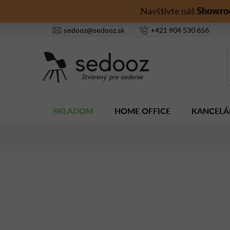
Prejsť
Showro
Navštívte náš
na
obsah
sedooz
@
sedooz.sk
+421
904 530 656
SKLADOM
HOME OFFICE
KANCELÁ