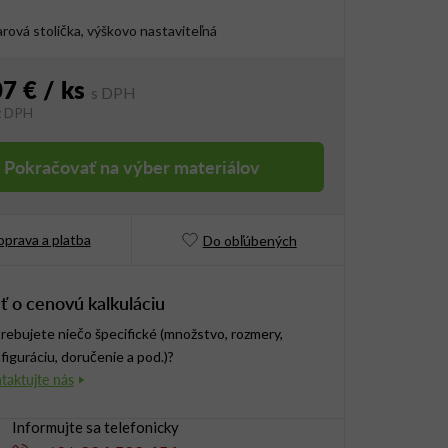
rová stolička, výškovo nastaviteľná
07 €
/ ks
z DPH
vá cena:
Pokračovať na výber materiálov
prava a platba
Do obľúbených
ť o cenovú kalkuláciu
rebujete niečo špecifické (množstvo, rozmery,
figuráciu, doručenie a pod.)?
Informujte sa telefonicky