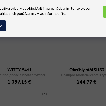
oužíva súbory cookie. Ďalším prechádzaním tohto webu
súhlas s ich používaním. Viac informácií
tu
.
ie
WITTY 5461
Okrúhly stôl SH30
upné (dodacia lehota 4 týždne)
Dostupné (dodacia lehota 4 tý
1 359,15 €
244,77 €