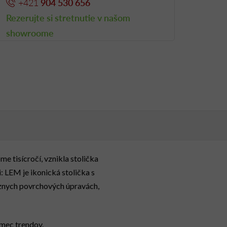
+421
904 530 656
Rezerujte si stretnutie v našom
showroome
me tisícročí, vznikla stolička
: LEM je ikonická stolička s
znych povrchových úpravách,
ámec trendov.