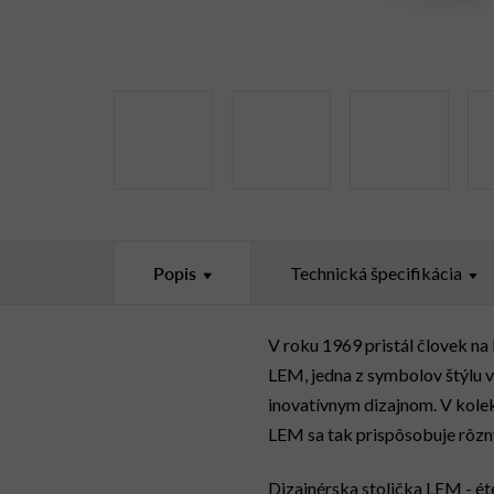
Popis
Technická špecifikácia
V roku 1969 pristál človek n
LEM, jedna z
symbolov štýlu
inovatívnym dizajnom. V kol
LEM sa tak prispôsobuje rôzn
Dizajnérska stolička LEM - ét