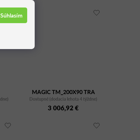
Súhlasím
MAGIC TM_200X90 TRA
ždne)
Dostupné (dodacia lehota 4 týždne)
3 006,92 €