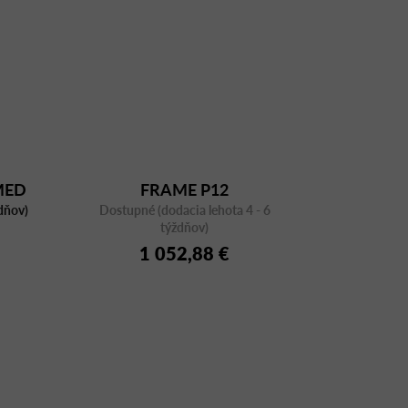
MED
FRAME P12
dňov)
Dostupné (dodacia lehota 4 - 6
týždňov)
1 052,88 €