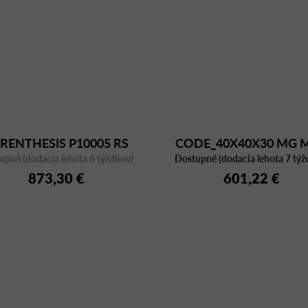
RENTHESIS P10005 RS
CODE_40X40X30 MG 
upné (dodacia lehota 6 týždňov)
Dostupné (dodacia lehota 7 týž
873,30 €
601,22 €