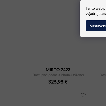
Tento web p
vyjadrujete 
Nastaven
MIRTO 2423
Dostupné (dodacia lehota 4 týždne)
Dost
325,95 €