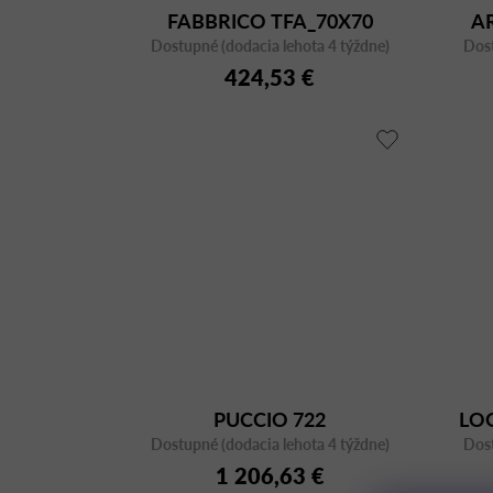
FABBRICO TFA_70X70
A
Dostupné (dodacia lehota 4 týždne)
BIANCO
Dost
424,53 €
PUCCIO 722
LOG
Dostupné (dodacia lehota 4 týždne)
Dost
1 206,63 €