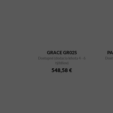
GRACE GR02S
PA
Dostupné (dodacia lehota 4 - 6
Dost
týždňov)
548,58 €