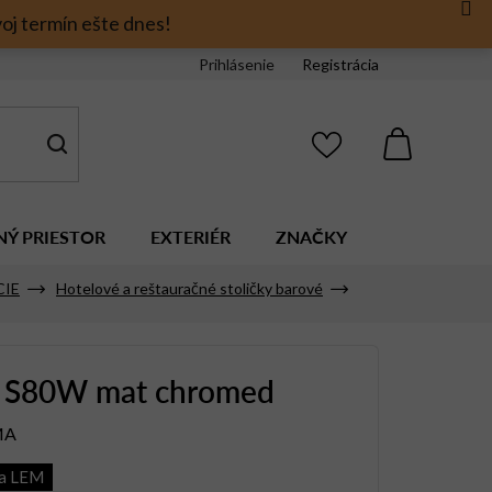
oj termín ešte dnes!
Prihlásenie
Registrácia
NÁKUPNÝ
KOŠÍK
NÝ PRIESTOR
EXTERIÉR
ZNAČKY
CIE
Hotelové a reštauračné stoličky barové
 S80W mat chromed
MA
ia LEM