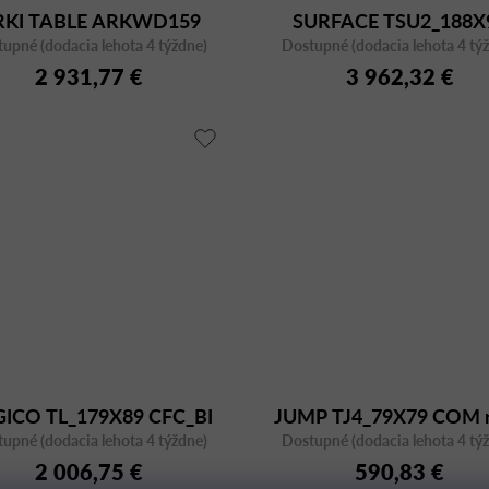
RKI TABLE ARKWD159
SURFACE TSU2_188X
upné (dodacia lehota 4 týždne)
Dostupné (dodacia lehota 4 tý
2 931,77 €
3 962,32 €
ICO TL_179X89 CFC_BI
JUMP TJ4_79X79 COM 
upné (dodacia lehota 4 týždne)
Dostupné (dodacia lehota 4 tý
2 006,75 €
590,83 €