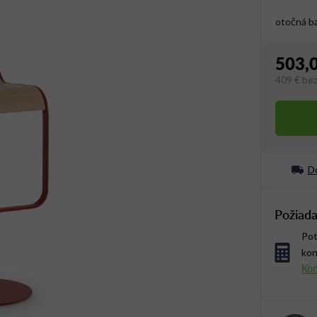
otočná ba
503,
409 €
be
Jednotko
Do
Požiada
Pot
kon