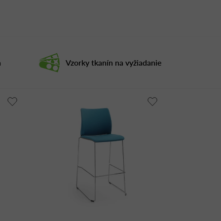
a
Vzorky tkanín na vyžiadanie