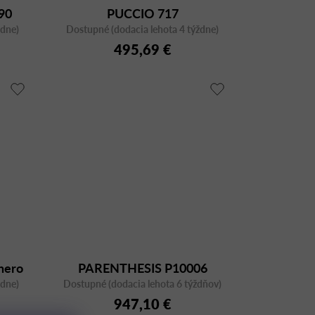
90
PUCCIO 717
ždne)
Dostupné (dodacia lehota 4 týždne)
495,69 €
nero
PARENTHESIS P10006
ždne)
Dostupné (dodacia lehota 6 týždňov)
NERO
947,10 €