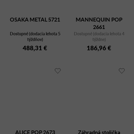
OSAKA METAL 5721
MANNEQUIN POP
2661
Dostupné (dodacia lehota 5
Dostupné (dodacia lehota 4
týždňov)
týždne)
488,31 €
186,96 €
ALICE POP 2673
Záhradná stolička