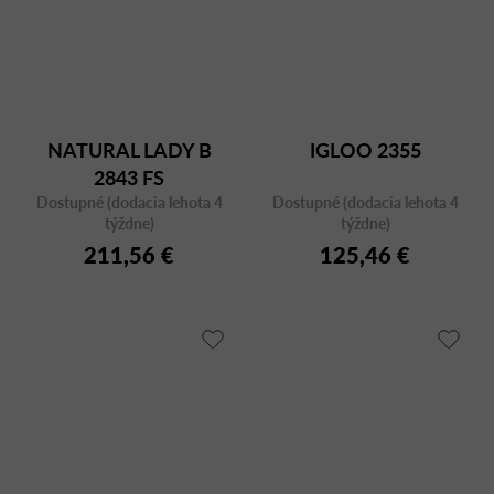
NATURAL LADY B
IGLOO 2355
2843 FS
Dostupné (dodacia lehota 4
Dostupné (dodacia lehota 4
týždne)
týždne)
211,56 €
125,46 €