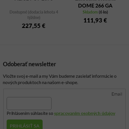
DOME 266 GA
Dostupné (dodacia lehota 4
antracitová
Skladom
(6 ks)
týždne)
111,93 €
227,55 €
Odoberať newsletter
Vložte svoj e-mail a my Vám budeme zasielať informácie o
nových produktoch na našom e-shope.
Email
spracovaním osobných údajov
Prihlásením súhlasíte so
PRIHLÁSIŤ SA