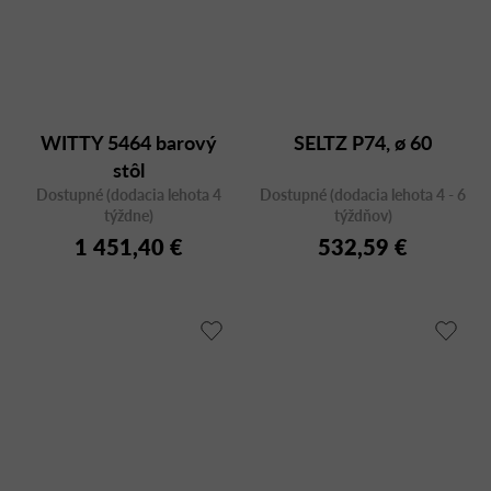
WITTY 5464 barový
SELTZ P74, ø 60
stôl
Dostupné (dodacia lehota 4
Dostupné (dodacia lehota 4 - 6
týždne)
týždňov)
1 451,40 €
532,59 €