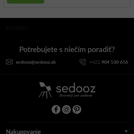
Z
Kontakt
á
p
ä
t
i
sedooz
@
sedooz.sk
+421
904 530 656
e
Nakupovanie