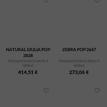
NATURAL GIULIA POP
ZEBRA POP 2647
2828
Dostupné (dodacia lehota 4
Dostupné (dodacia lehota 4
týždne)
týždne)
414,51 €
273,06 €