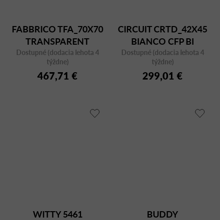
FABBRICO TFA_70X70
CIRCUIT CRTD_42X45
TRANSPARENT
BIANCO CFP BI
Dostupné (dodacia lehota 4
Dostupné (dodacia lehota 4
týždne)
týždne)
467,71 €
299,01 €
WITTY 5461
BUDDY