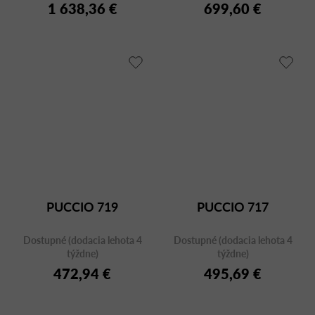
1 638,36 €
699,60 €
PUCCIO 719
PUCCIO 717
Dostupné (dodacia lehota 4
Dostupné (dodacia lehota 4
týždne)
týždne)
472,94 €
495,69 €