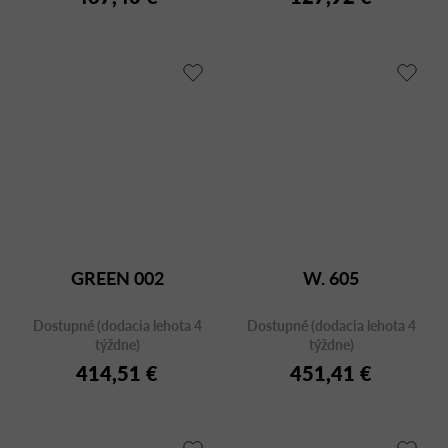
GREEN 002
W. 605
Dostupné (dodacia lehota 4
Dostupné (dodacia lehota 4
týždne)
týždne)
414,51 €
451,41 €