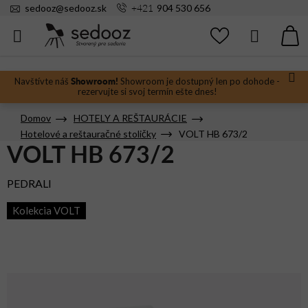
Prejsť
+421
sedooz
@
sedooz.sk
904 530 656
na
obsah
Hľadať
N
KO
Showroom!
Navštívte náš
Showroom je dostupný len po dohode -
rezervujte si svoj termín ešte dnes!
Domov
HOTELY A REŠTAURÁCIE
Hotelové a reštauračné stoličky
VOLT HB 673/2
VOLT HB 673/2
PEDRALI
Kolekcia VOLT