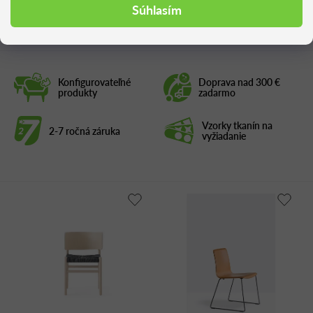
Podobné produkty
Súhlasím
Konfigurovateľné
Doprava nad 300 €
produkty
zadarmo
Vzorky tkanín na
2-7 ročná záruka
vyžiadanie