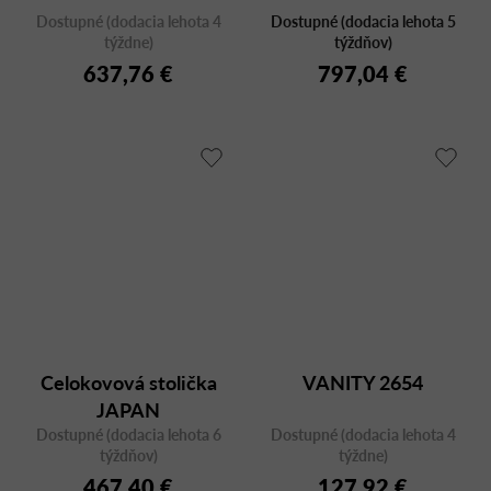
Dostupné (dodacia lehota 4
Dostupné (dodacia lehota 5
týždne)
týždňov)
637,76 €
797,04 €
Celokovová stolička
VANITY 2654
JAPAN
Dostupné (dodacia lehota 6
Dostupné (dodacia lehota 4
týždňov)
týždne)
467,40 €
127,92 €