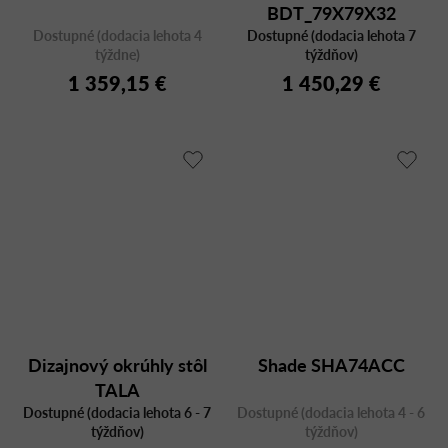
BDT_79X79X32
Dostupné (dodacia lehota 4
Dostupné (dodacia lehota 7
MARBLE NERO
týždne)
týždňov)
1 359,15 €
1 450,29 €
Dizajnový okrúhly stôl
Shade SHA74ACC
TALA
Dostupné (dodacia lehota 6 - 7
Dostupné (dodacia lehota 4 - 6
týždňov)
týždňov)