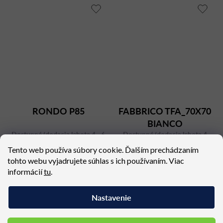
RONDO P85
FABBRICO TFA_70X70
BIANCO
Dostupné (dodacia lehota 4 - 6
Dostupné (dodacia lehota 4
týždňov)
týždne)
Tento web používa súbory cookie. Ďalším prechádzaním
2 865,90 €
424,53 €
tohto webu vyjadrujete súhlas s ich používaním. Viac
informácií
tu
.
Nastavenie