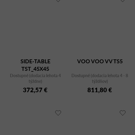
SIDE-TABLE
VOO VOO VV TS5
TST_45X45
Dostupné (dodacia lehota 4
Dostupné (dodacia lehota 4 - 8
týždne)
týždňov)
372,57 €
811,80 €