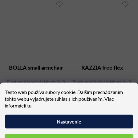
BOLLA small armchair
RAZZIA free flex
Dostupné (dodacia lehota 4 - 8
Dostupné (dodacia lehota 4 - 8
týždňov)
týždňov)
Tento web používa súbory cookie. Ďalším prechádzaním
1 760,13 €
1 841,31 €
tohto webu vyjadrujete súhlas s ich používaním. Viac
informácií
tu
.
Nastavenie