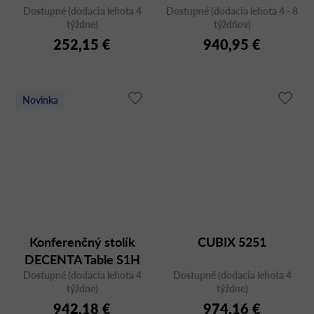
Dostupné (dodacia lehota 4
Dostupné (dodacia lehota 4 - 8
týždne)
týždňov)
252,15 €
940,95 €
Novinka
Konferenčný stolík
CUBIX 5251
DECENTA Table S1H
Dostupné (dodacia lehota 4
Dostupné (dodacia lehota 4
týždne)
týždne)
942,18 €
974,16 €