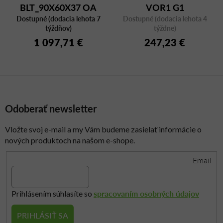
BLT_90X60X37 OA
VOR1 G1
Dostupné (dodacia lehota 7
MBR
Dostupné (dodacia lehota 4
týždňov)
týždne)
1 097,71 €
247,23 €
Odoberať newsletter
Vložte svoj e-mail a my Vám budeme zasielať informácie o
nových produktoch na našom e-shope.
Email
spracovaním osobných údajov
Prihlásením súhlasíte so
PRIHLÁSIŤ SA