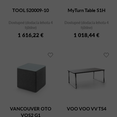
TOOL 520009-10
MyTurn Table S1H
Dostupné (dodacia lehota 4
Dostupné (dodacia lehota 4
týždne)
týždne)
1 616,22 €
1 018,44 €
VANCOUVER OTO
VOO VOO VV TS4
VOS2 G1