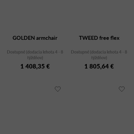
GOLDEN armchair
TWEED free flex
Dostupné (dodacia lehota 4 - 8
Dostupné (dodacia lehota 4 - 8
týždňov)
týždňov)
1 408,35 €
1 805,64 €