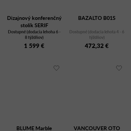
Dizajnový konferenčný
BAZALTO B01S
stolík SERIF
Dostupné (dodacia lehoha 6 -
SE/KM/DD, dub,
Dostupné (dodacia lehota 4 - 6
8 týždňov)
týždňov)
štvorcový 80x80
1 599 €
472,32 €
BLUME Marble
VANCOUVER OTO