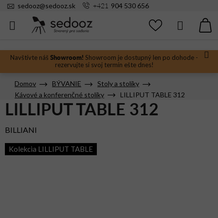
Prejsť
+421
sedooz
@
sedooz.sk
904 530 656
na
obsah
Hľadať
N
KO
Showroom!
Navštívte náš
Showroom je dostupný len po dohode -
rezervujte si svoj termín ešte dnes!
Domov
BÝVANIE
Stoly a stolíky
Kávové a konferenčné stolíky
LILLIPUT TABLE 312
LILLIPUT TABLE 312
BILLIANI
Kolekcia LILLIPUT TABLE