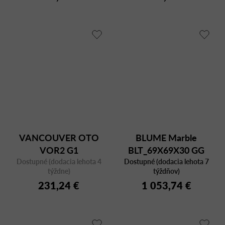
VANCOUVER OTO
BLUME Marble
VOR2 G1
BLT_69X69X30 GG
Dostupné (dodacia lehota 4
Dostupné (dodacia lehota 7
MFP
týždne)
týždňov)
231,24 €
1 053,74 €