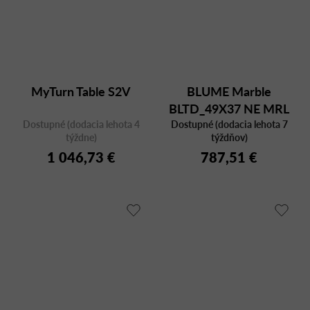
MyTurn Table S2V
BLUME Marble
BLTD_49X37 NE MRL
Dostupné (dodacia lehota 4
Dostupné (dodacia lehota 7
týždne)
týždňov)
1 046,73 €
787,51 €