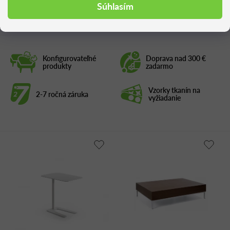
Podobné produkty
Súhlasím
Konfigurovateľné
Doprava nad 300 €
produkty
zadarmo
Vzorky tkanín na
2-7 ročná záruka
vyžiadanie