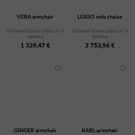
VERA armchair
LUSSO sofa chaise
Dostupné (dodacia lehota 4 - 8
Dostupné (dodacia lehota 4 - 8
týždňov)
týždňov)
1 339,47 €
3 753,96 €
GINGER armchair
KARL armchair