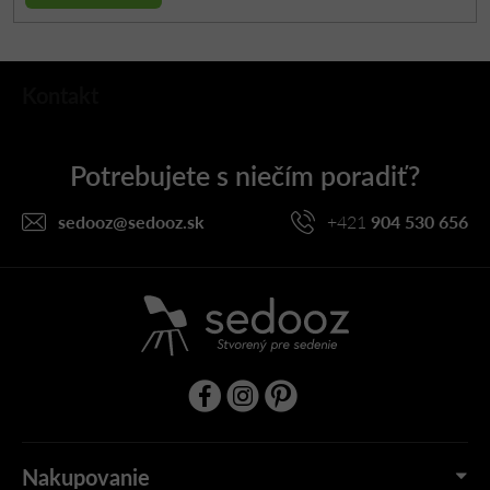
Z
Kontakt
á
p
ä
t
i
sedooz
@
sedooz.sk
+421
904 530 656
e
Nakupovanie