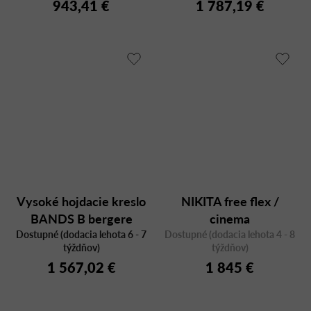
943,41 €
1 787,19 €
Vysoké hojdacie kreslo
NIKITA free flex /
BANDS B bergere
cinema
Dostupné (dodacia lehota 6 - 7
Dostupné (dodacia lehota 4 - 8
týždňov)
týždňov)
1 567,02 €
1 845 €