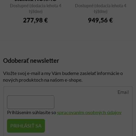
Dostupné (dodacia lehota 4
500HC na kolieskach
Dostupné (dodacia lehota 4
týždne)
týždne)
277,98 €
949,56 €
Odoberať newsletter
Vložte svoj e-mail a my Vám budeme zasielať informácie o
nových produktoch na našom e-shope.
Email
spracovaním osobných údajov
Prihlásením súhlasíte so
PRIHLÁSIŤ SA