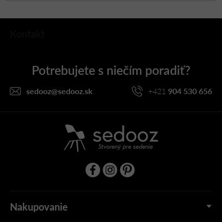
Z
Kontakt
á
p
ä
t
i
sedooz
@
sedooz.sk
+421
904 530 656
e
Nakupovanie