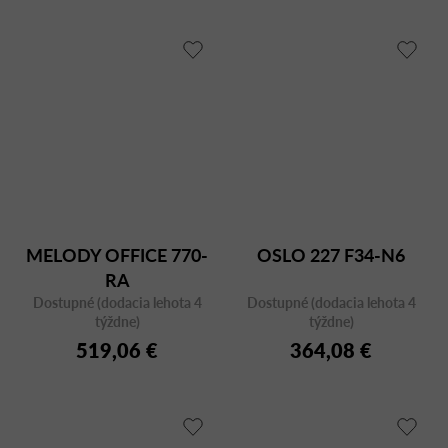
MELODY OFFICE 770-
OSLO 227 F34-N6
RA
Dostupné (dodacia lehota 4
Dostupné (dodacia lehota 4
týždne)
týždne)
519,06 €
364,08 €