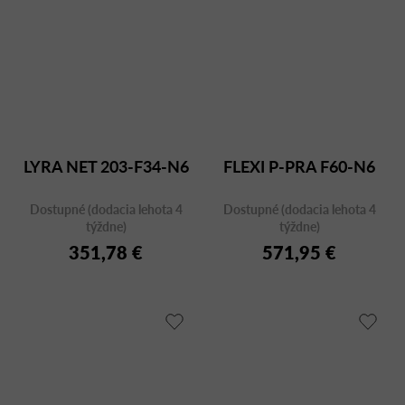
LYRA NET 203-F34-N6
FLEXI P-PRA F60-N6
Dostupné (dodacia lehota 4
Dostupné (dodacia lehota 4
týždne)
týždne)
351,78 €
571,95 €