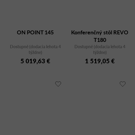
ON POINT 145
Konferenčný stôl REVO
T180
Dostupné (dodacia lehota 4
Dostupné (dodacia lehota 4
týždne)
týždne)
5 019,63 €
1 519,05 €