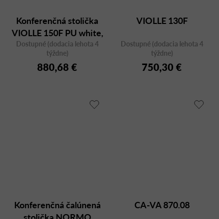
Konferenčná stolička
VIOLLE 130F
VIOLLE 150F PU white,
Dostupné (dodacia lehota 4
otočná
Dostupné (dodacia lehota 4
týždne)
týždne)
880,68 €
750,30 €
Konferenčná čalúnená
CA-VA 870.08
stolička NORMO