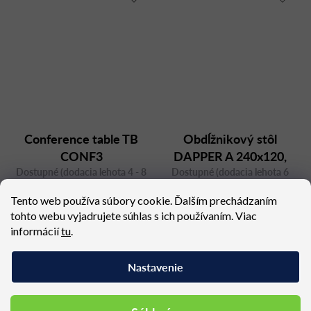
Conference table TB
Obdĺžnikový stôl
CONF3
DAPPER A 240x120,
Dostupné (dodacia lehota 4 - 8
Dostupné (dodacia lehota 6
orech
týždňov)
týždňov)
Tento web používa súbory cookie. Ďalším prechádzaním
5 661,69 €
3 414,48 €
tohto webu vyjadrujete súhlas s ich používaním. Viac
informácií
tu
.
Nastavenie
Podobné produkty