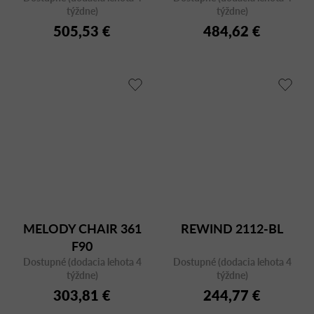
týždne)
týždne)
505,53 €
484,62 €
MELODY CHAIR 361
REWIND 2112-BL
F90
Dostupné (dodacia lehota 4
Dostupné (dodacia lehota 4
týždne)
týždne)
303,81 €
244,77 €