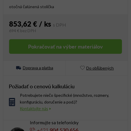
otočná čalúnená stolička
853,62 €
/ ks
694 €
bez DPH
Jednotková cena:
Pokračovať na výber materiálov
Doprava a platba
Do obľúbených
Požiadať o cenovú kalkuláciu
Potrebujete niečo špecifické (množstvo, rozmery,
konfiguráciu, doručenie a pod.)?
Informujte sa telefonicky
+421
904 530 656