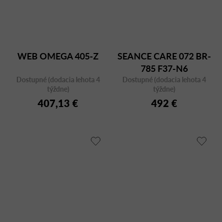
WEB OMEGA 405-Z
SEANCE CARE 072 BR-
785 F37-N6
Dostupné (dodacia lehota 4
Dostupné (dodacia lehota 4
týždne)
týždne)
407,13 €
492 €