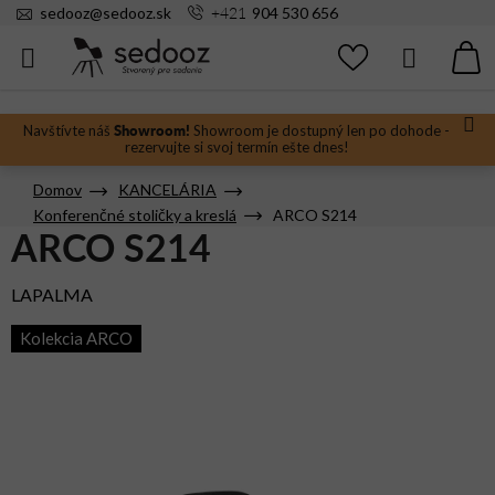
Prejsť
+421
sedooz
@
sedooz.sk
904 530 656
na
obsah
Hľadať
N
KO
Showroom!
Navštívte náš
Showroom je dostupný len po dohode -
rezervujte si svoj termín ešte dnes!
Domov
KANCELÁRIA
Konferenčné stoličky a kreslá
ARCO S214
ARCO S214
LAPALMA
Kolekcia ARCO