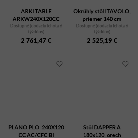
ARKI TABLE
Okrúhly stôl ITAVOLO,
ARKW240X120CC
priemer 140 cm
Dostupné (dodacia lehota 6
Dostupné (dodacia lehota 6
týždňov)
týždňov)
2 761,47 €
2 525,19 €
PLANO PLO_240X120
Stôl DAPPER A
CC AC/CFC BI
180x120, orech