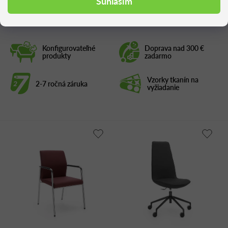
Súhlasím
Konfigurovateľné
Doprava nad 300 €
produkty
zadarmo
Vzorky tkanín na
2-7 ročná záruka
vyžiadanie