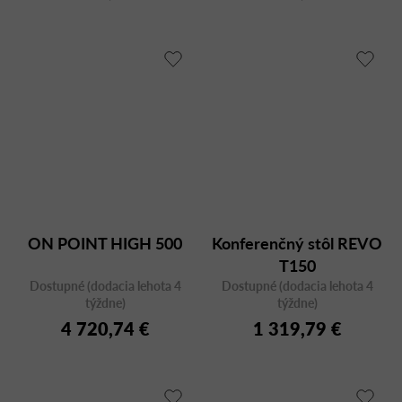
ON POINT HIGH 500
Konferenčný stôl REVO
T150
Dostupné (dodacia lehota 4
Dostupné (dodacia lehota 4
týždne)
týždne)
4 720,74 €
1 319,79 €