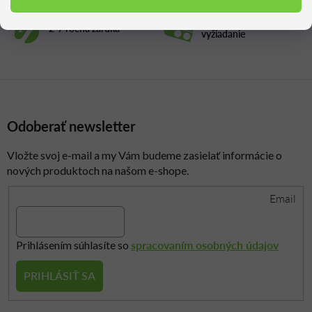
Vzorky tkanín na
2-7 ročná záruka
vyžiadanie
Odoberať newsletter
Vložte svoj e-mail a my Vám budeme zasielať informácie o
nových produktoch na našom e-shope.
Email
spracovaním osobných údajov
Prihlásením súhlasíte so
PRIHLÁSIŤ SA