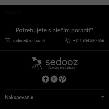
Z
Kontakt
á
p
ä
t
i
sedooz
@
sedooz.sk
+421
904 530 656
e
Nakupovanie