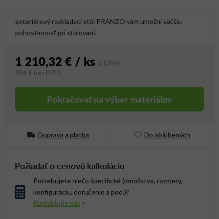
exteriérový rozkladací stôl PRANZO vám umožní väčšiu
pohostinnosť pri stolovaní.
1 210,32 €
/ ks
984 €
bez DPH
Jednotková cena:
Pokračovať na výber materiálov
Doprava a platba
Do obľúbených
Požiadať o cenovú kalkuláciu
Potrebujete niečo špecifické (množstvo, rozmery,
konfiguráciu, doručenie a pod.)?