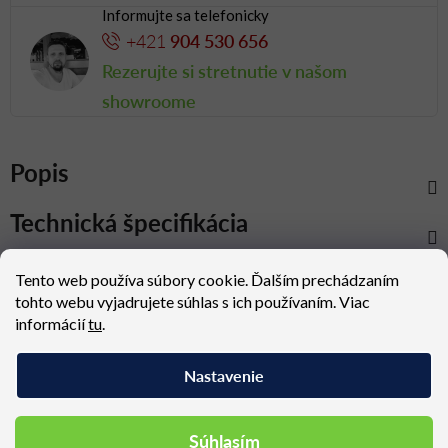
Informujte sa telefonicky
+421
904 530 656
Rezerujte si stretnutie v našom
showroome
Popis
Technická špecifikácia
Rozmery
Tento web používa súbory cookie. Ďalším prechádzaním
tohto webu vyjadrujete súhlas s ich používaním. Viac
Celá kolekcia
informácií
tu
.
Nastavenie
Konfigurovateľné
Doprava nad 300 €
produkty
zadarmo
Súhlasím