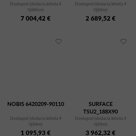
Dostupné (dodacia lehota 6
Dostupné (dodacia lehota 4
týždňov)
týždne)
7 004,42 €
2 689,52 €
NOBIS 6420209-90110
SURFACE
TSU2_188X90
Dostupné (dodacia lehota 4
Dostupné (dodacia lehota 4
týždne)
týždne)
1 095,93 €
3 962,32 €