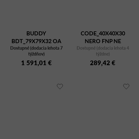
BUDDY
CODE_40X40X30
BDT_79X79X32 OA
NERO FNP NE
Dostupné (dodacia lehota 7
MARBLE
Dostupné (dodacia lehota 4
týždňov)
týždne)
1 591,01 €
289,42 €