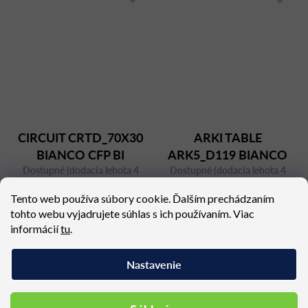
CIRCUIT CRTD_70X30
ARKI TABLE
BIANCO CFP BI
ARK5_D119 BIANCO
Dostupné (dodacia lehota 4
Dostupné (dodacia lehota 4
týždne)
týždne)
Tento web používa súbory cookie. Ďalším prechádzaním
406,95 €
1 571,02 €
tohto webu vyjadrujete súhlas s ich používaním. Viac
informácií
tu
.
Nastavenie
Podobné produkty