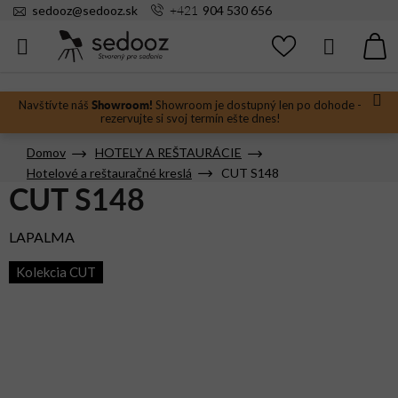
Prejsť
+421
sedooz
@
sedooz.sk
904 530 656
na
obsah
Hľadať
N
KO
Showroom!
Navštívte náš
Showroom je dostupný len po dohode -
rezervujte si svoj termín ešte dnes!
Domov
HOTELY A REŠTAURÁCIE
Hotelové a reštauračné kreslá
CUT S148
CUT S148
LAPALMA
Kolekcia CUT