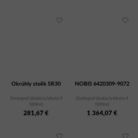
Okrúhly stolík SR30
NOBIS 6420309-9072
Dostupné (dodacia lehota 4
Dostupné (dodacia lehota 4
týždne)
týždne)
281,67 €
1 364,07 €