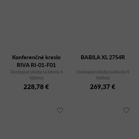
Konferenčné kreslo
BABILA XL 2754R
RIVA RI-01-F01
Dostupné (dodacia lehota 4
Dostupné (dodacia lehota 4
týždne)
týždne)
228,78 €
269,37 €