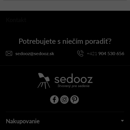
Z
Kontakt
á
p
ä
t
i
sedooz
@
sedooz.sk
+421
904 530 656
e
Nakupovanie