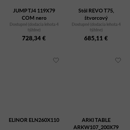
JUMP TJ4 119X79
Stôl REVO T75,
COM nero
štvorcový
Dostupné (dodacia lehota 4
Dostupné (dodacia lehota 4
týždne)
týždne)
728,34 €
685,11 €
ELINOR ELN260X110
ARKI TABLE
ARKW107_200X79