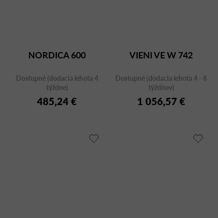
NORDICA 600
VIENI VE W 742
Dostupné (dodacia lehota 4
Dostupné (dodacia lehota 4 - 8
týždne)
týždňov)
485,24 €
1 056,57 €