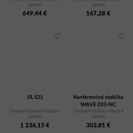
týždne)
týždne)
649,44 €
167,28 €
JIL 521
Konferenčná stolička
WAVE 033-NC
Dostupné (dodacia lehota 4
Dostupné (dodacia lehota 4
týždne)
týždne)
1 236,15 €
303,81 €