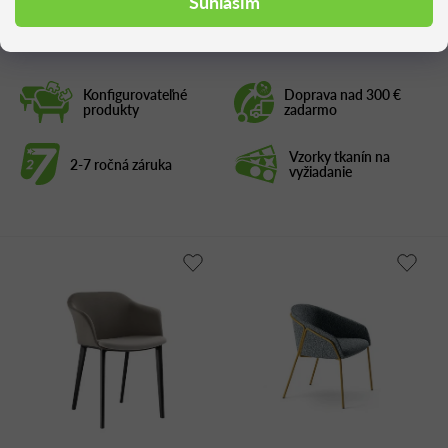
Súhlasím
Konfigurovateľné
Doprava nad 300 €
produkty
zadarmo
Vzorky tkanín na
2-7 ročná záruka
vyžiadanie