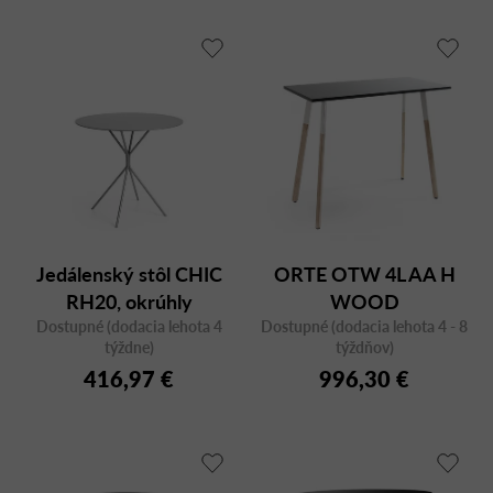
Jedálenský stôl CHIC
ORTE OTW 4L AA H
RH20, okrúhly
WOOD
Dostupné (dodacia lehota 4
Dostupné (dodacia lehota 4 - 8
týždne)
týždňov)
416,97 €
996,30 €