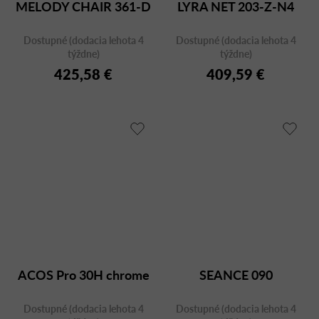
MELODY CHAIR 361-D
LYRA NET 203-Z-N4
Dostupné (dodacia lehota 4
Dostupné (dodacia lehota 4
týždne)
týždne)
425,58 €
409,59 €
ACOS Pro 30H chrome
SEANCE 090
Dostupné (dodacia lehota 4
Dostupné (dodacia lehota 4