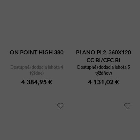
ON POINT HIGH 380
PLANO PL2_360X120
CC BI/CFC BI
Dostupné (dodacia lehota 4
Dostupné (dodacia lehota 5
týždne)
týždňov)
4 384,95 €
4 131,02 €