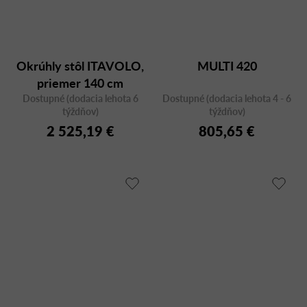
Okrúhly stôl ITAVOLO,
MULTI 420
priemer 140 cm
Dostupné (dodacia lehota 6
Dostupné (dodacia lehota 4 - 6
týždňov)
týždňov)
2 525,19 €
805,65 €