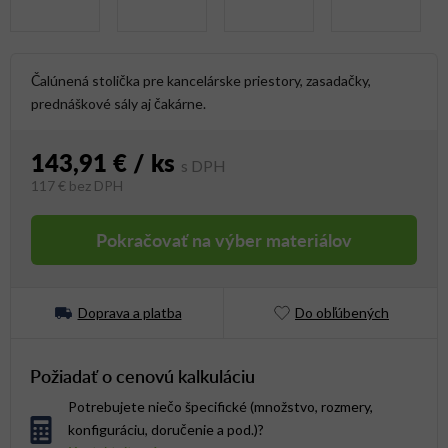
Čalúnená stolička pre kancelárske priestory, zasadačky,
prednáškové sály aj čakárne.
143,91 €
/ ks
117 €
bez DPH
Jednotková cena:
Pokračovať na výber materiálov
Doprava a platba
Do obľúbených
Požiadať o cenovú kalkuláciu
Potrebujete niečo špecifické (množstvo, rozmery,
konfiguráciu, doručenie a pod.)?