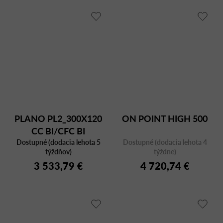
PLANO PL2_300X120
ON POINT HIGH 500
CC BI/CFC BI
Dostupné (dodacia lehota 5
Dostupné (dodacia lehota 4
týždňov)
týždne)
3 533,79 €
4 720,74 €