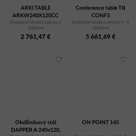
ARKI TABLE
Conference table TB
ARKW240X120CC
CONF3
Dostupné (dodacia lehota 6
Dostupné (dodacia lehota 4 - 8
týždňov)
týždňov)
2 761,47 €
5 661,69 €
Obdĺžnikový stôl
ON POINT 145
DAPPER A 240x120,