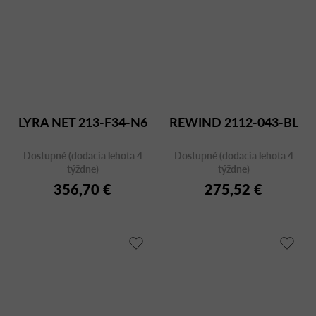
LYRA NET 213-F34-N6
REWIND 2112-043-BL
Dostupné (dodacia lehota 4
Dostupné (dodacia lehota 4
týždne)
týždne)
356,70 €
275,52 €