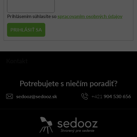
spracovaním osobných údajov
Prihlásením súhlasíte so
PRIHLÁSIŤ SA
Z
Kontakt
á
p
ä
t
i
sedooz
@
sedooz.sk
+421
904 530 656
e