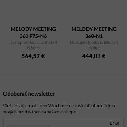
MELODY MEETING
MELODY MEETING
360 F75-N6
360-N1
Dostupné (dodacia lehota 4
Dostupné (dodacia lehota 4
týždne)
týždne)
564,57 €
444,03 €
Odoberať newsletter
Vložte svoj e-mail a my Vám budeme zasielať informácie o
nových produktoch na našom e-shope.
Email