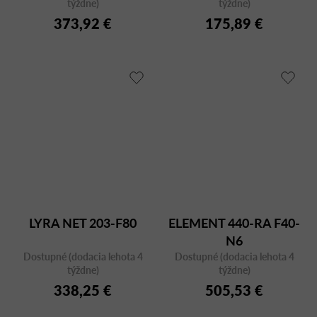
týždne)
týždne)
373,92 €
175,89 €
LYRA NET 203-F80
ELEMENT 440-RA F40-
N6
Dostupné (dodacia lehota 4
Dostupné (dodacia lehota 4
týždne)
týždne)
338,25 €
505,53 €