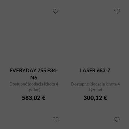
EVERYDAY 755 F34-
LASER 683-Z
N6
Dostupné (dodacia lehota 4
Dostupné (dodacia lehota 4
týždne)
týždne)
583,02 €
300,12 €