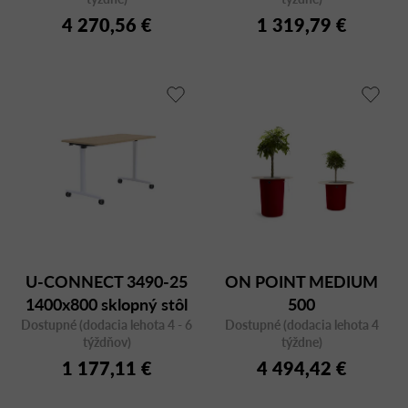
4 270,56 €
1 319,79 €
U-CONNECT 3490-25
ON POINT MEDIUM
1400x800 sklopný stôl
500
Dostupné (dodacia lehota 4 - 6
Dostupné (dodacia lehota 4
týždňov)
týždne)
1 177,11 €
4 494,42 €