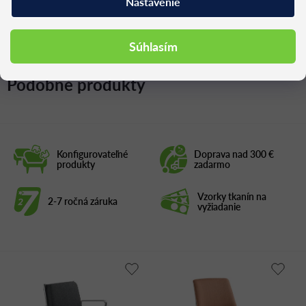
Nastavenie
Súhlasím
Podobné produkty
Konfigurovateľné
Doprava nad 300 €
produkty
zadarmo
Vzorky tkanín na
2-7 ročná záruka
vyžiadanie