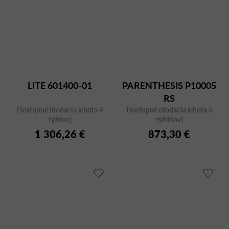
LITE 601400-01
PARENTHESIS P10005
RS
Dostupné (dodacia lehota 4
Dostupné (dodacia lehota 6
týždne)
týždňov)
1 306,26 €
873,30 €