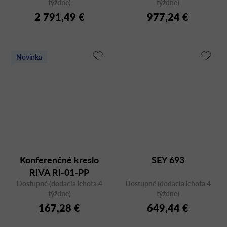
týždne)
týždne)
2 791,49 €
977,24 €
Novinka
Konferenčné kreslo
SEY 693
RIVA RI-01-PP
Dostupné (dodacia lehota 4
Dostupné (dodacia lehota 4
týždne)
týždne)
167,28 €
649,44 €