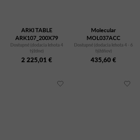
ARKI TABLE
Molecular
ARK107_200X79
MOL037ACC
Dostupné (dodacia lehota 4
BIANCO/CFC BI
Dostupné (dodacia lehota 4 - 6
týždne)
týždňov)
2 225,01 €
435,60 €