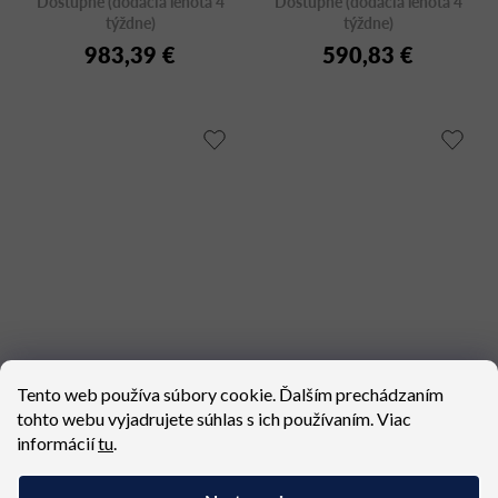
Dostupné (dodacia lehota 4
Dostupné (dodacia lehota 4
týždne)
týždne)
983,39 €
590,83 €
Okrúhly stôl SH30
MORE TMO_110X75
Tento web používa súbory cookie. Ďalším prechádzaním
tohto webu vyjadrujete súhlas s ich používaním. Viac
Dostupné (dodacia lehota 4
Dostupné (dodacia lehota 4
týždne)
týždne)
informácií
tu
.
244,77 €
1 528,64 €