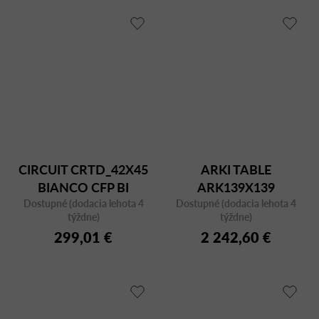
CIRCUIT CRTD_42X45
ARKI TABLE
BIANCO CFP BI
ARK139X139
Dostupné (dodacia lehota 4
Dostupné (dodacia lehota 4
BIANCO/CFC BI
týždne)
týždne)
299,01 €
2 242,60 €