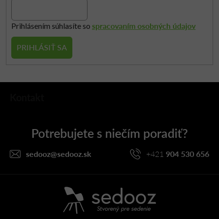
spracovaním osobných údajov
Prihlásením súhlasíte so
PRIHLÁSIŤ SA
Z
Kontakt
á
p
ä
t
i
sedooz
@
sedooz.sk
+421
904 530 656
e