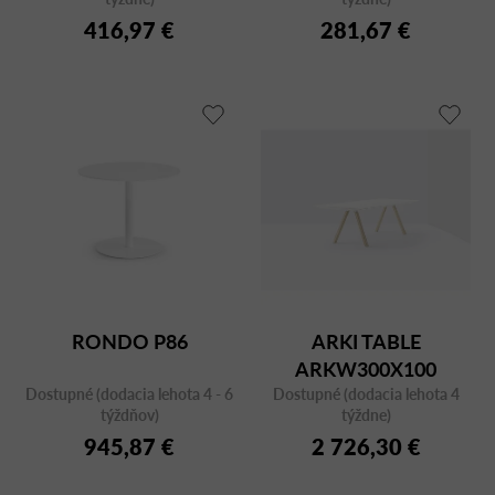
416,97 €
281,67 €
RONDO P86
ARKI TABLE
ARKW300X100
Dostupné (dodacia lehota 4 - 6
Dostupné (dodacia lehota 4
týždňov)
týždne)
945,87 €
2 726,30 €