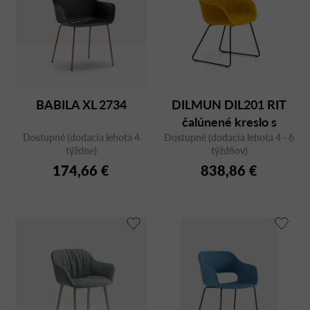
BABILA XL 2734
DILMUN DIL201 RIT
čalúnené kreslo s
Dostupné (dodacia lehota 4
Dostupné (dodacia lehota 4 - 6
oceľovou podnožou
týždne)
týždňov)
174,66 €
838,86 €