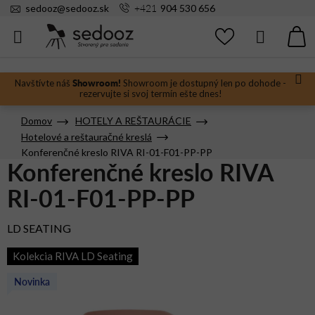
Prejsť
+421
sedooz
@
sedooz.sk
904 530 656
na
obsah
Hľadať
N
KO
Showroom!
Navštívte náš
Showroom je dostupný len po dohode -
rezervujte si svoj termín ešte dnes!
Domov
HOTELY A REŠTAURÁCIE
Hotelové a reštauračné kreslá
Konferenčné kreslo RIVA RI-01-F01-PP-PP
Konferenčné kreslo RIVA
RI-01-F01-PP-PP
LD SEATING
Kolekcia RIVA LD Seating
Novinka