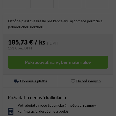
Otočné plastové kreslo pre kanceláriu aj domáce použitie s
jednoduchou údržbou.
185,73 €
/ ks
151 €
bez DPH
Jednotková cena:
Pokračovať na výber materiálov
Doprava a platba
Do obľúbených
Požiadať o cenovú kalkuláciu
Potrebujete niečo špecifické (množstvo, rozmery,
konfiguráciu, doručenie a pod.)?