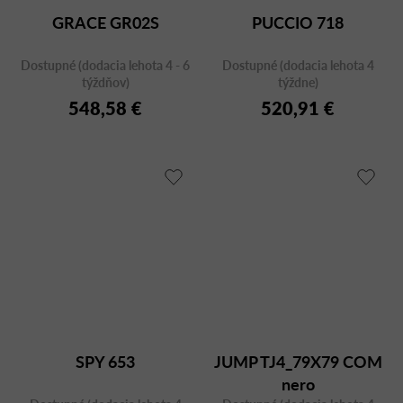
GRACE GR02S
PUCCIO 718
Dostupné (dodacia lehota 4 - 6
Dostupné (dodacia lehota 4
týždňov)
týždne)
548,58 €
520,91 €
SPY 653
JUMP TJ4_79X79 COM
nero