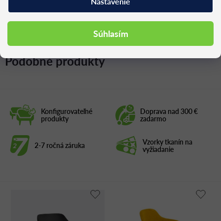
Nastavenie
Súhlasím
Podobné produkty
Konfigurovateľné
Doprava nad 300 €
produkty
zadarmo
Vzorky tkanín na
2-7 ročná záruka
vyžiadanie