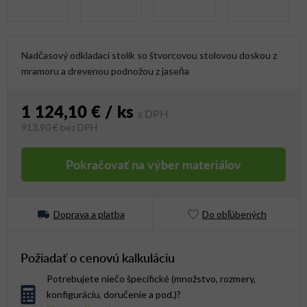
Nadčasový odkladací stolík so štvorcovou stolovou doskou z
mramoru a drevenou podnožou z jaseňa
1 124,10 €
/ ks
913,90 €
bez DPH
Jednotková cena:
Pokračovať na výber materiálov
Doprava a platba
Do obľúbených
Požiadať o cenovú kalkuláciu
Potrebujete niečo špecifické (množstvo, rozmery,
konfiguráciu, doručenie a pod.)?