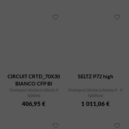
CIRCUIT CRTD_70X30
SELTZ P72 high
BIANCO CFP BI
Dostupné (dodacia lehota 4
Dostupné (dodacia lehota 4 - 6
týždne)
týždňov)
406,95 €
1 011,06 €