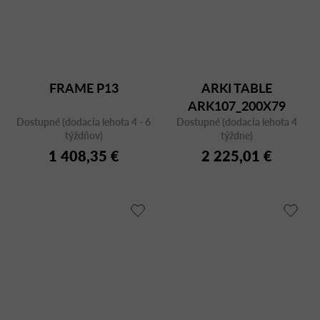
FRAME P13
ARKI TABLE
ARK107_200X79
Dostupné (dodacia lehota 4 - 6
Dostupné (dodacia lehota 4
BIANCO/CFC BI
týždňov)
týždne)
1 408,35 €
2 225,01 €