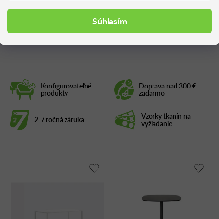
Súhlasím
Podobné produkty
Konfigurovateľné
Doprava nad 300 €
produkty
zadarmo
Vzorky tkanín na
2-7 ročná záruka
vyžiadanie