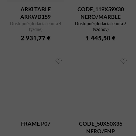
ARKI TABLE
CODE_119X59X30
ARKWD159
NERO/MARBLE
Dostupné (dodacia lehota 4
Dostupné (dodacia lehota 7
týždne)
týždňov)
2 931,77 €
1 445,50 €
FRAME P07
CODE_50X50X36
NERO/FNP