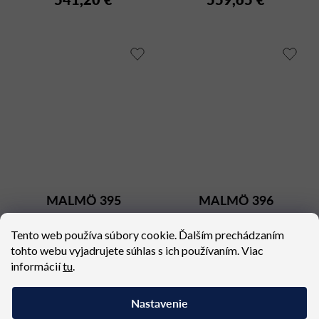
MALMÖ 395
MALMÖ 396
Dostupné (dodacia lehota 4
Dostupné (dodacia lehota 5
Tento web používa súbory cookie. Ďalším prechádzaním
týždne)
týždňov)
tohto webu vyjadrujete súhlas s ich používaním. Viac
492 €
659,28 €
informácií
tu
.
Nastavenie