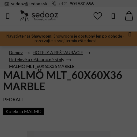
Prejsť
+421
sedooz
@
sedooz.sk
904 530 656
na
obsah
Hľadať
N
KO
Showroom!
Navštívte náš
Showroom je dostupný len po dohode -
rezervujte si svoj termín ešte dnes!
Domov
HOTELY A REŠTAURÁCIE
Hotelové a reštauračné stoly
MALMÖ MLT_60X60X36 MARBLE
MALMÖ MLT_60X60X36
MARBLE
PEDRALI
Kolekcia MALMO