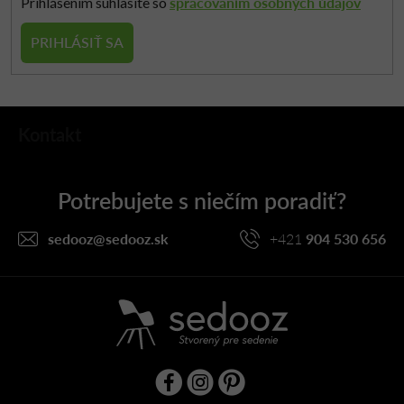
spracovaním osobných údajov
Prihlásením súhlasíte so
PRIHLÁSIŤ SA
Z
Kontakt
á
p
ä
t
i
sedooz
@
sedooz.sk
+421
904 530 656
e