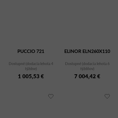
PUCCIO 721
ELINOR ELN260X110
Dostupné (dodacia lehota 4
Dostupné (dodacia lehota 6
týždne)
týždňov)
1 005,53 €
7 004,42 €