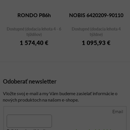
RONDO P86h
NOBIS 6420209-90110
Dostupné (dodacia lehota 4 - 6
Dostupné (dodacia lehota 4
týždňov)
týždne)
1 574,40 €
1 095,93 €
Odoberať newsletter
Vložte svoj e-mail a my Vám budeme zasielať informácie o
nových produktoch na našom e-shope.
Email