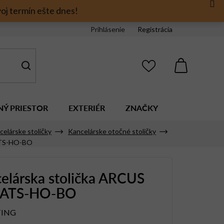
oj termín ešte dnes!
Prihlásenie
Registrácia
NÁKUPNÝ
KOŠÍK
NÝ PRIESTOR
EXTERIÉR
ZNAČKY
celárske stoličky
Kancelárske otočné stoličky
ATS-HO-BO
elárska stolička ARCUS
-ATS-HO-BO
TING