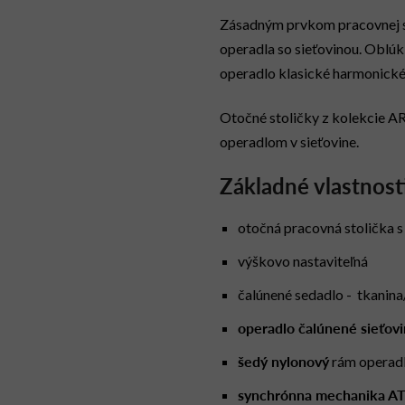
Zásadným prvkom pracovnej s
operadla so sieťovinou. Oblúk 
operadlo klasické harmonické
Otočné stoličky z kolekcie A
operadlom v sieťovine.
Základné vlastnost
otočná pracovná stolička s
výškovo nastaviteľná
čalúnené sedadlo - tkanina
operadlo čalúnené sieťov
šedý nylonový
rám operadl
synchrónna mechanika A