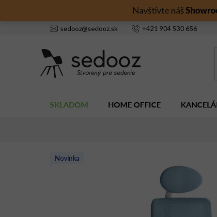
Prejsť
Showro
Navštívte náš
na
obsah
sedooz
@
sedooz.sk
+421
904 530 656
SKLADOM
HOME OFFICE
KANCELÁ
Novinka