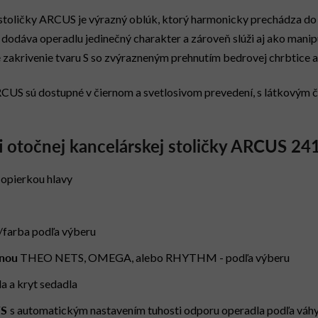
toličky ARCUS je výrazný oblúk, ktorý harmonicky prechádza do
dodáva operadlu jedinečný charakter a zároveň slúži aj ako manipu
 zakrivenie tvaru S so zvýrazneným prehnutím bedrovej chrbtice a
RCUS sú dostupné v čiernom a svetlosivom prevedení, s látkovým 
i otočnej kancelárskej stoličky ARCUS
24
 opierkou hlavy
/farba podľa výberu
inou
THEO NETS, OMEGA, alebo RHYTHM - podľa výberu
a a kryt sedadla
TS
s automatickým nastavením tuhosti odporu operadla podľa váhy