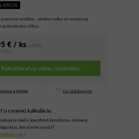
ia ARCUS
pracovná stolička - ideálna voľba do modernej
e aj domáceho officu.
95 €
/ ks
z DPH
vá cena:
Pokračovať na výber materiálov
prava a platba
Do obľúbených
ť o cenovú kalkuláciu
rebujete niečo špecifické (množstvo, rozmery,
figuráciu, doručenie a pod.)?