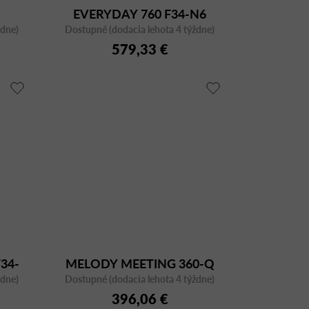
EVERYDAY 760 F34-N6
ždne)
Dostupné (dodacia lehota 4 týždne)
579,33 €
34-
MELODY MEETING 360-Q
ždne)
Dostupné (dodacia lehota 4 týždne)
396,06 €