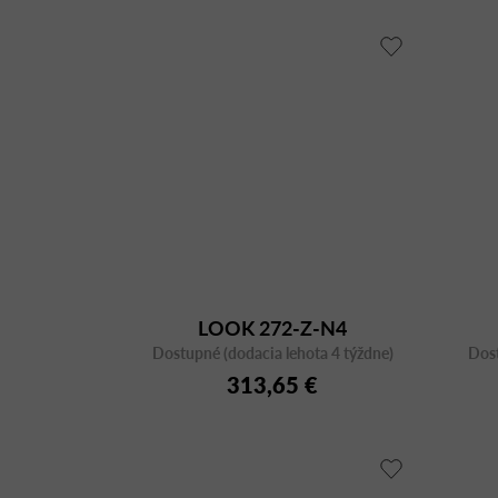
LOOK 272-Z-N4
Dostupné (dodacia lehota 4 týždne)
Dost
313,65 €