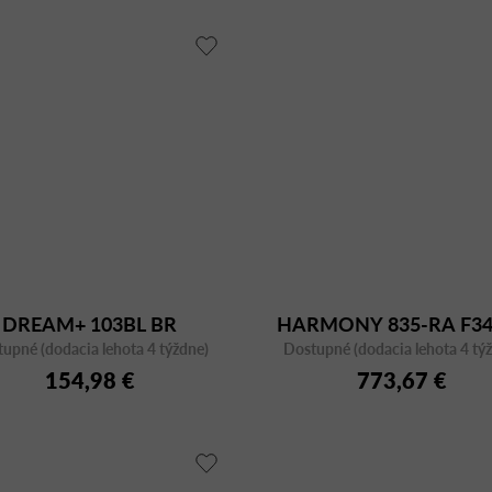
DREAM+ 103BL BR
HARMONY 835-RA F34
upné (dodacia lehota 4 týždne)
Dostupné (dodacia lehota 4 tý
154,98 €
773,67 €