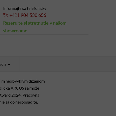
Informujte sa telefonicky
+421
904 530 656
Rezerujte si stretnutie v našom
showroome
kcia
ojim neobvyklým dizajnom
stolička ARCUS sa môže
.
 Award 2024
Pracovná
hle sa do nej posadíte,