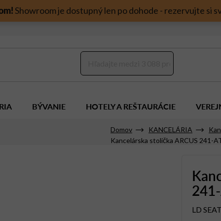
om!
Showroom je dostupný len po dohode - rezervujte si sv
RIA
BÝVANIE
HOTELY A REŠTAURÁCIE
VEREJ
Domov
KANCELÁRIA
Kan
Kancelárska stolička ARCUS 241-
Kanc
241
LD SEA