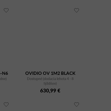
-N6
OVIDIO OV 1M2 BLACK
ždne)
Dostupné (dodacia lehota 4 - 8
týždňov)
630,99 €