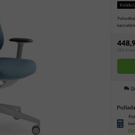
Kolekc
Pohodlná 
kancelári
448,
365 €
be
Jednotko
Do
Požiada
Pot
kon