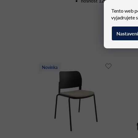
nosnosť 120 kg
Tento web p
vyjadrujete 
Nastaven
Novinka