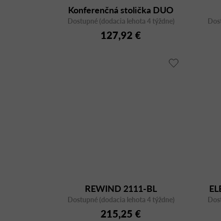
Konferenčná stolička DUO
Dostupné (dodacia lehota 4 týždne)
DU-02
Dost
127,92 €
REWIND 2111-BL
EL
Dostupné (dodacia lehota 4 týždne)
Dost
215,25 €