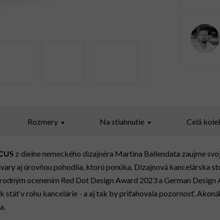
Rozmery
Celá kole
CUS
z dielne nemeckého dizajnéra Martina Ballendata zaujme sv
tvary aj úrovňou pohodlia, ktorú ponúka. Dizajnová kancelárska 
národným ocenením Red Dot Design Award 2023 a German Design
k stáť v rohu kancelárie - a aj tak by priťahovala pozornosť. Akoná
a.