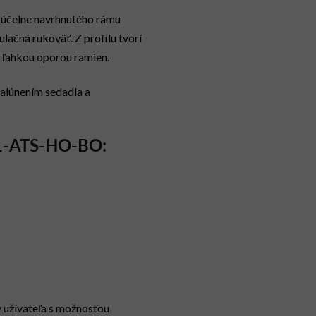
 účelne navrhnutého rámu
lačná rukoväť. Z profilu tvorí
 ľahkou oporou ramien.
čalúnením sedadla a
1-ATS-HO-BO
:
 užívateľa s možnosťou