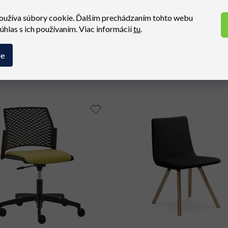
oužíva súbory cookie. Ďalším prechádzaním tohto webu
súhlas s ich používaním. Viac informácií
tu
.
ie
Súvisiaci tovar