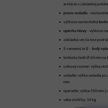
aretácie v základnej poloh
posuv sedadla
- nastaveni
bedr
výškovo nastaviteľná
opierka hlavy
- výškovo na
základná verzia bez podrúč
šedý nylo
5-ramenný kríž -
kolieska šedé Ø 60 mm na 
celkový rozmer: výška sto
sedadlo: výška sedadla po
mm
operadlo: výška 550 mm |
váha stoličky: 14 kg