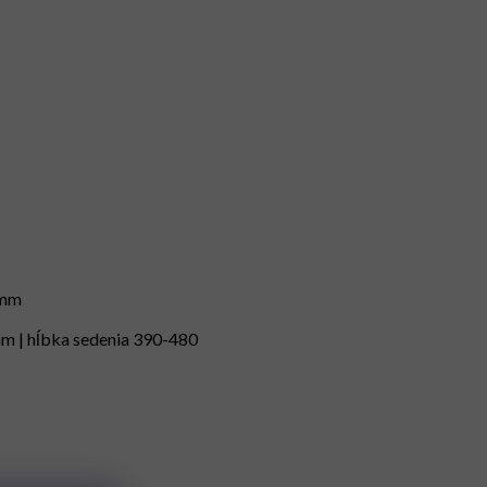
 mm
mm | hĺbka sedenia 390-480