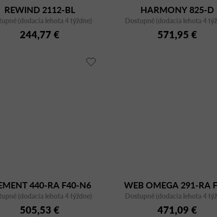
REWIND 2112-BL
HARMONY 825-D
upné (dodacia lehota 4 týždne)
Dostupné (dodacia lehota 4 tý
244,77 €
571,95 €
EMENT 440-RA F40-N6
WEB OMEGA 291-RA F
upné (dodacia lehota 4 týždne)
Dostupné (dodacia lehota 4 tý
N6
505,53 €
471,09 €