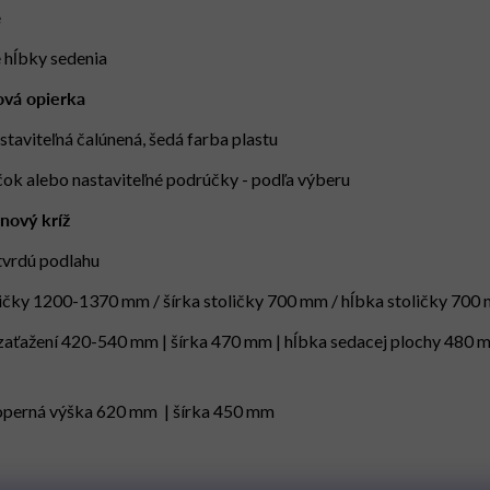
e
e hĺbky sedenia
ová opierka
staviteľná čalúnená, šedá farba plastu
ok alebo nastaviteľné podrúčky - podľa výberu
nový kríž
tvrdú podlahu
ličky 1200-1370 mm / šírka stoličky 700 mm / hĺbka stoličky 700
 zaťažení 420-540 mm
| šírka 470 mm | hĺbka sedacej plochy 480 
 operná výška 620 mm
|
šírka 450 mm