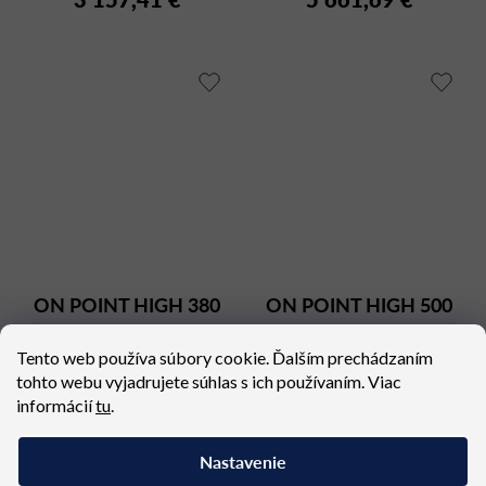
ON POINT HIGH 380
ON POINT HIGH 500
Dostupné (dodacia lehota 4
Dostupné (dodacia lehota 4
Tento web používa súbory cookie. Ďalším prechádzaním
týždne)
týždne)
tohto webu vyjadrujete súhlas s ich používaním. Viac
4 384,95 €
4 720,74 €
informácií
tu
.
Nastavenie