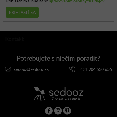
spracovaním osobných údajov
Prihlásením súhlasíte so
PRIHLÁSIŤ SA
Z
Kontakt
á
p
ä
t
i
sedooz
@
sedooz.sk
+421
904 530 656
e