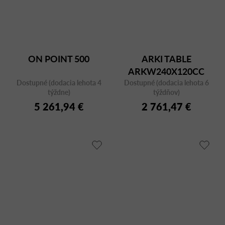
ON POINT 500
ARKI TABLE
ARKW240X120CC
Dostupné (dodacia lehota 4
Dostupné (dodacia lehota 6
týždne)
týždňov)
5 261,94 €
2 761,47 €