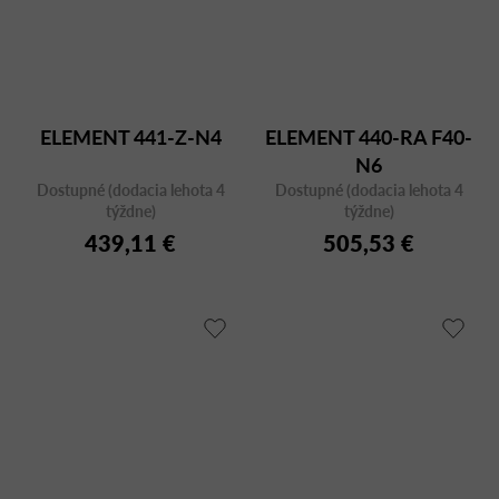
ELEMENT 441-Z-N4
ELEMENT 440-RA F40-
N6
Dostupné (dodacia lehota 4
Dostupné (dodacia lehota 4
týždne)
týždne)
439,11 €
505,53 €