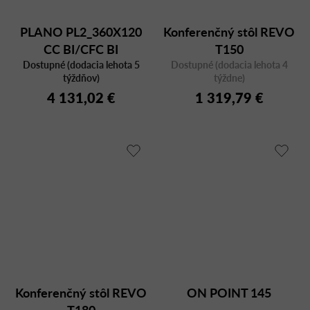
PLANO PL2_360X120
Konferenčný stôl REVO
CC BI/CFC BI
T150
Dostupné (dodacia lehota 5
Dostupné (dodacia lehota 4
týždňov)
týždne)
4 131,02 €
1 319,79 €
Konferenčný stôl REVO
ON POINT 145
T180