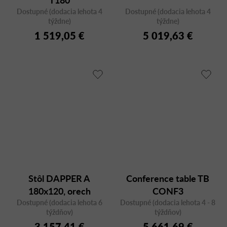
Dostupné (dodacia lehota 4
Dostupné (dodacia lehota 4
týždne)
týždne)
1 519,05 €
5 019,63 €
Stôl DAPPER A
Conference table TB
180x120, orech
CONF3
Dostupné (dodacia lehota 6
Dostupné (dodacia lehota 4 - 8
týždňov)
týždňov)
3 157,41 €
5 661,69 €