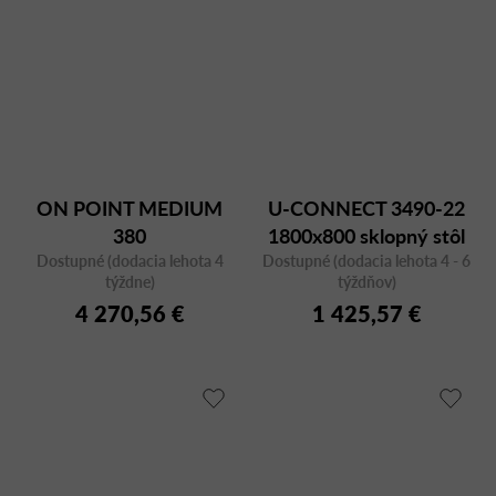
ON POINT MEDIUM
U-CONNECT 3490-22
380
1800x800 sklopný stôl
Dostupné (dodacia lehota 4
Dostupné (dodacia lehota 4 - 6
týždne)
týždňov)
4 270,56 €
1 425,57 €