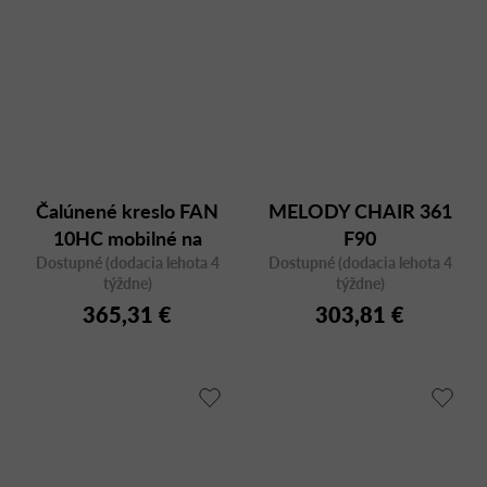
Čalúnené kreslo FAN
MELODY CHAIR 361
10HC mobilné na
F90
Dostupné (dodacia lehota 4
kolieskach
Dostupné (dodacia lehota 4
týždne)
týždne)
365,31 €
303,81 €