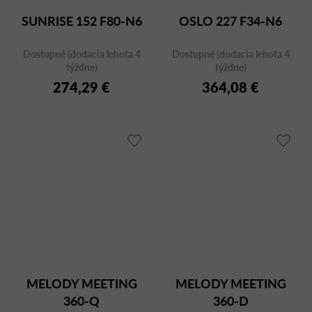
SUNRISE 152 F80-N6
OSLO 227 F34-N6
Dostupné (dodacia lehota 4
Dostupné (dodacia lehota 4
týždne)
týždne)
274,29 €
364,08 €
MELODY MEETING
MELODY MEETING
360-Q
360-D