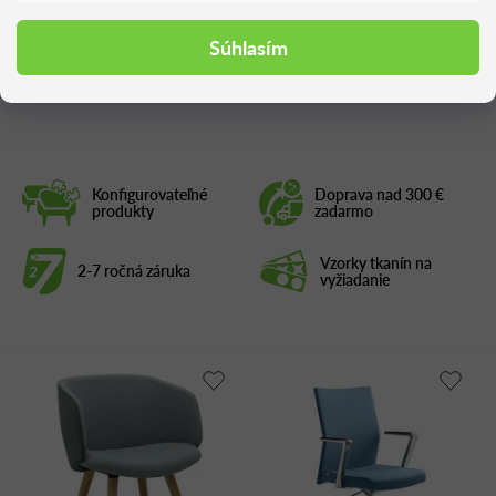
Súhlasím
Podobné produkty
Konfigurovateľné
Doprava nad 300 €
produkty
zadarmo
Vzorky tkanín na
2-7 ročná záruka
vyžiadanie