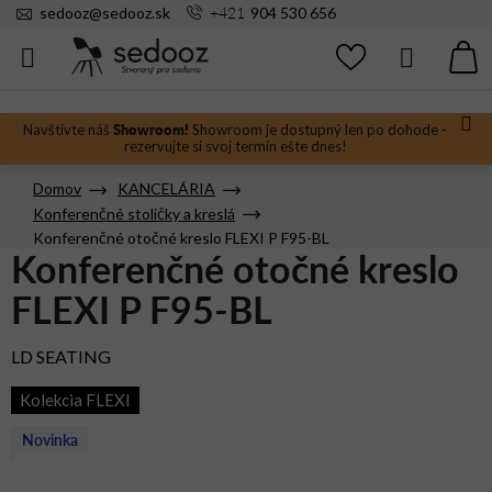
Prejsť
+421
sedooz
@
sedooz.sk
904 530 656
na
obsah
Hľadať
N
KO
Showroom!
Navštívte náš
Showroom je dostupný len po dohode -
rezervujte si svoj termín ešte dnes!
Domov
KANCELÁRIA
Konferenčné stoličky a kreslá
Konferenčné otočné kreslo FLEXI P F95-BL
Konferenčné otočné kreslo
FLEXI P F95-BL
LD SEATING
Kolekcia FLEXI
Novinka