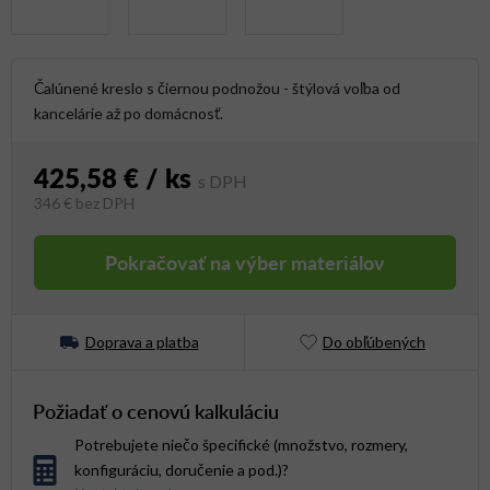
Čalúnené kreslo s čiernou podnožou - štýlová voľba od
kancelárie až po domácnosť.
425,58 €
/ ks
346 €
bez DPH
Jednotková cena:
Pokračovať na výber materiálov
Doprava a platba
Do obľúbených
Požiadať o cenovú kalkuláciu
Potrebujete niečo špecifické (množstvo, rozmery,
konfiguráciu, doručenie a pod.)?