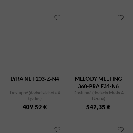
LYRA NET 203-Z-N4
MELODY MEETING
360-PRA F34-N6
Dostupné (dodacia lehota 4
Dostupné (dodacia lehota 4
týždne)
týždne)
409,59 €
547,35 €