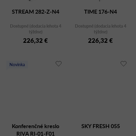
STREAM 282-Z-N4
TIME 176-N4
Dostupné (dodacia lehota 4
Dostupné (dodacia lehota 4
týždne)
týždne)
226,32 €
226,32 €
Novinka
Konferenčné kreslo
SKY FRESH 055
RIVA RI-01-F01