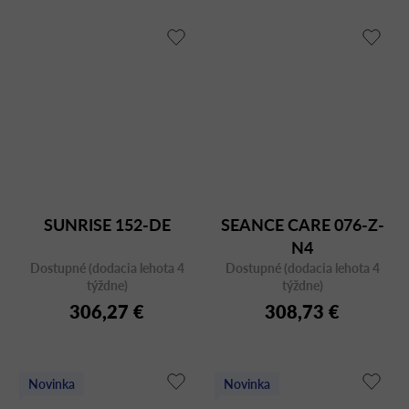
SUNRISE 152-DE
SEANCE CARE 076-Z-
N4
Dostupné (dodacia lehota 4
Dostupné (dodacia lehota 4
týždne)
týždne)
306,27 €
308,73 €
Novinka
Novinka