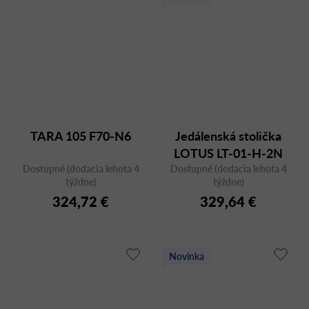
TARA 105 F70-N6
Jedálenská stolička
LOTUS LT-01-H-2N
Dostupné (dodacia lehota 4
Dostupné (dodacia lehota 4
LT1-dub
týždne)
týždne)
324,72 €
329,64 €
Novinka