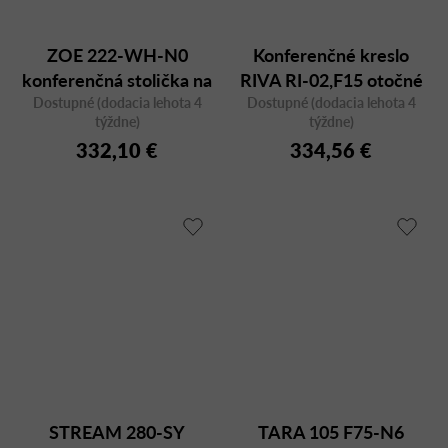
ZOE 222-WH-N0
Konferenčné kreslo
konferenčná stolička na
RIVA RI-02,F15 otočné
Dostupné (dodacia lehota 4
kolieskach
Dostupné (dodacia lehota 4
týždne)
týždne)
332,10 €
334,56 €
STREAM 280-SY
TARA 105 F75-N6