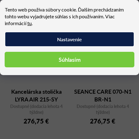
271,83 €
274,29 €
Tento web používa súbory cookie. Ďalším prechádzaním
tohto webu vyjadrujete súhlas s ich používaním. Viac
informácií
tu
.
Nastavenie
Súhlasím
Kancelárska stolička
SEANCE CARE 070-N1
LYRA AIR 215-SY
BR-N1
Dostupné (dodacia lehota 4
Dostupné (dodacia lehota 4
týždne)
týždne)
276,75 €
276,75 €