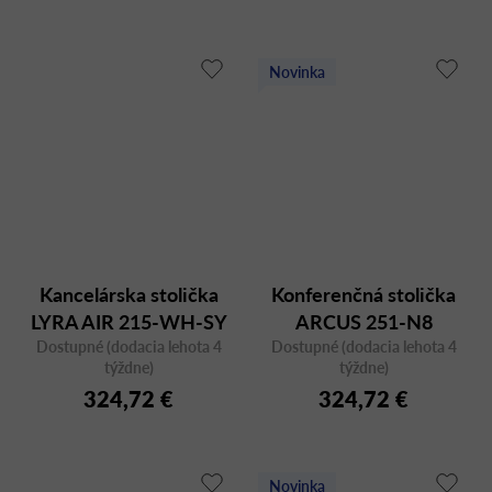
Novinka
Kancelárska stolička
Konferenčná stolička
LYRA AIR 215-WH-SY
ARCUS 251-N8
Dostupné (dodacia lehota 4
Dostupné (dodacia lehota 4
týždne)
týždne)
324,72 €
324,72 €
Novinka