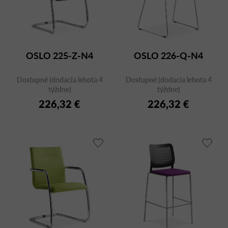
o
r
v
o
d
u
OSLO 225-Z-N4
OSLO 226-Q-N4
k
t
Dostupné (dodacia lehota 4
Dostupné (dodacia lehota 4
o
týždne)
týždne)
v
226,32 €
226,32 €