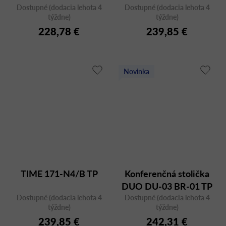
Dostupné (dodacia lehota 4
Dostupné (dodacia lehota 4
týždne)
týždne)
228,78 €
239,85 €
Novinka
TIME 171-N4/B TP
Konferenčná stolička
DUO DU-03 BR-01 TP
Dostupné (dodacia lehota 4
Dostupné (dodacia lehota 4
R60
týždne)
týždne)
239,85 €
242,31 €