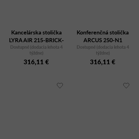
Kancelárska stolička
Konferenčná stolička
LYRA AIR 215-BRICK-
ARCUS 250-N1
Dostupné (dodacia lehota 4
AT v tehlovom
Dostupné (dodacia lehota 4
týždne)
týždne)
prevedení
316,11 €
316,11 €