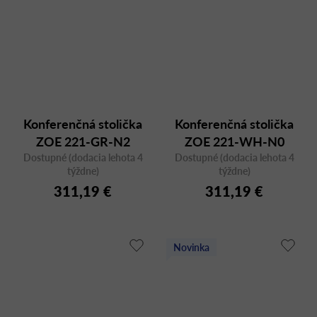
Konferenčná stolička
Konferenčná stolička
ZOE 221-GR-N2
ZOE 221-WH-N0
Dostupné (dodacia lehota 4
Dostupné (dodacia lehota 4
týždne)
týždne)
311,19 €
311,19 €
Novinka