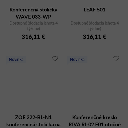
Konferenčná stolička
LEAF 501
WAVE 033-WP
Dostupné (dodacia lehota 4
Dostupné (dodacia lehota 4
týždne)
týždne)
316,11 €
316,11 €
Novinka
Novinka
ZOE 222-BL-N1
Konferenčné kreslo
konferenčná stolička na
RIVA RI-02 F01 otočné