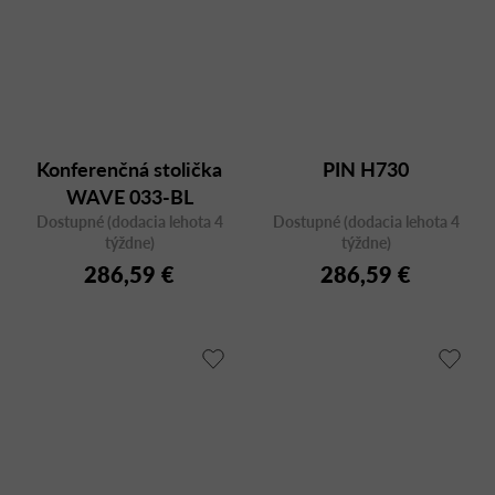
Konferenčná stolička
PIN H730
WAVE 033-BL
Dostupné (dodacia lehota 4
Dostupné (dodacia lehota 4
týždne)
týždne)
286,59 €
286,59 €