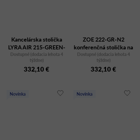
Kancelárska stolička
ZOE 222-GR-N2
LYRA AIR 215-GREEN-
konferenčná stolička na
Dostupné (dodacia lehota 4
SYS v zelenom
Dostupné (dodacia lehota 4
kolieskach
týždne)
týždne)
prevedení
332,10 €
332,10 €
Novinka
Novinka