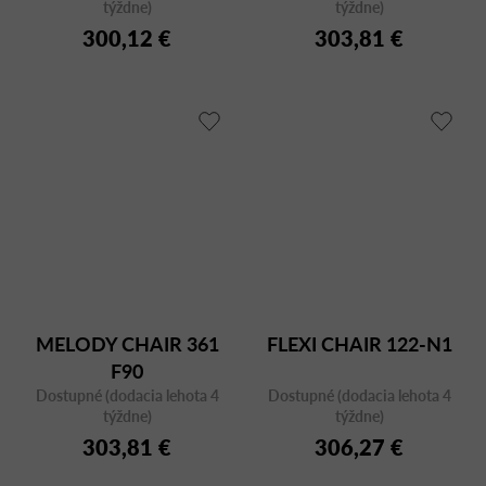
týždne)
týždne)
300,12 €
303,81 €
MELODY CHAIR 361
FLEXI CHAIR 122-N1
F90
Dostupné (dodacia lehota 4
Dostupné (dodacia lehota 4
týždne)
týždne)
303,81 €
306,27 €