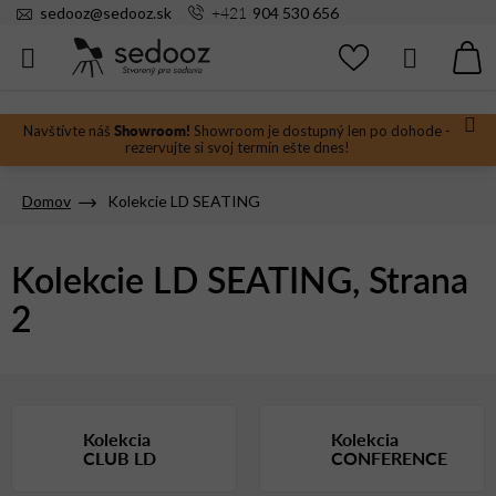
Prejsť
+421
sedooz
@
sedooz.sk
904 530 656
na
obsah
Hľadať
N
KO
Showroom!
Navštívte náš
Showroom je dostupný len po dohode -
rezervujte si svoj termín ešte dnes!
Domov
Kolekcie LD SEATING
Kolekcie LD SEATING
, Strana
2
Kolekcia
Kolekcia
CLUB LD
CONFERENCE