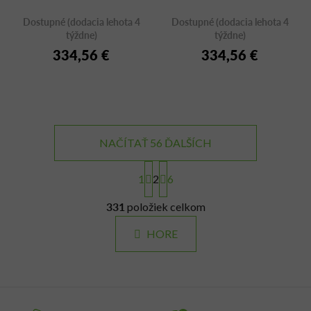
Dostupné (dodacia lehota 4
Dostupné (dodacia lehota 4
týždne)
týždne)
334,56 €
334,56 €
NAČÍTAŤ 56 ĎALŠÍCH
S
t
1
2
6
r
O
á
331
položiek celkom
v
n
l
k
HORE
á
o
d
v
a
a
c
n
i
i