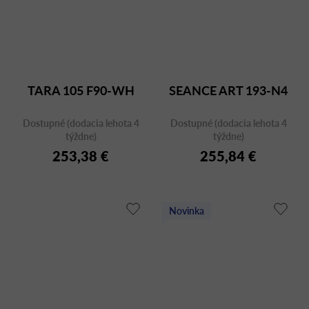
TARA 105 F90-WH
SEANCE ART 193-N4
Dostupné (dodacia lehota 4
Dostupné (dodacia lehota 4
týždne)
týždne)
253,38 €
255,84 €
Novinka