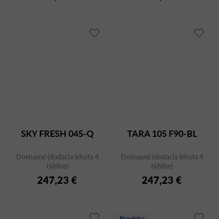
SKY FRESH 045-Q
TARA 105 F90-BL
Dostupné (dodacia lehota 4
Dostupné (dodacia lehota 4
týždne)
týždne)
247,23 €
247,23 €
Novinka