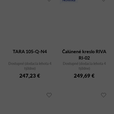
TARA 105-Q-N4
Čalúnené kreslo RIVA
RI-02
Dostupné (dodacia lehota 4
Dostupné (dodacia lehota 4
týždne)
týždne)
247,23 €
249,69 €