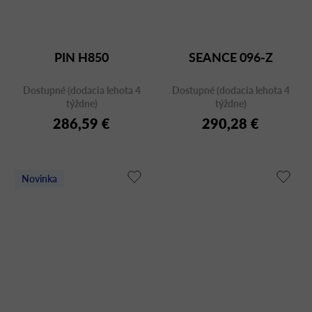
PIN H850
SEANCE 096-Z
Dostupné (dodacia lehota 4
Dostupné (dodacia lehota 4
týždne)
týždne)
286,59 €
290,28 €
Novinka