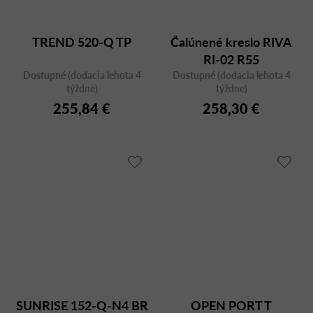
TREND 520-Q TP
Čalúnené kreslo RIVA
RI-02 R55
Dostupné (dodacia lehota 4
Dostupné (dodacia lehota 4
týždne)
týždne)
255,84 €
258,30 €
SUNRISE 152-Q-N4 BR
OPEN PORT T