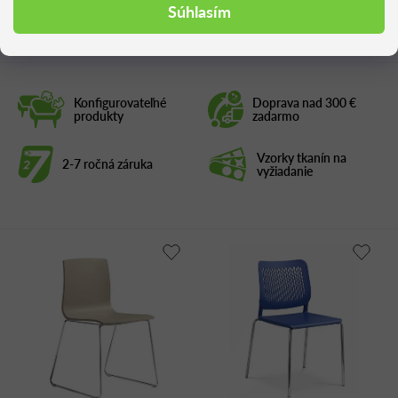
Podobné produkty
Súhlasím
Konfigurovateľné
Doprava nad 300 €
produkty
zadarmo
Vzorky tkanín na
2-7 ročná záruka
vyžiadanie