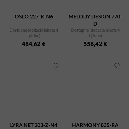
OSLO 227-K-N6
MELODY DESIGN 770-
D
Dostupné (dodacia lehota 4
Dostupné (dodacia lehota 4
týždne)
týždne)
484,62 €
558,42 €
LYRA NET 203-Z-N4
HARMONY 835-RA