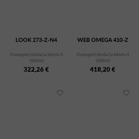
LOOK 273-Z-N4
WEB OMEGA 410-Z
Dostupné (dodacia lehota 4
Dostupné (dodacia lehota 4
týždne)
týždne)
322,26 €
418,20 €