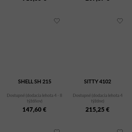
SHELL SH 215
SITTY 4102
Dostupné (dodacia lehota 4 - 8
Dostupné (dodacia lehota 4
týždňov)
týždne)
147,60 €
215,25 €