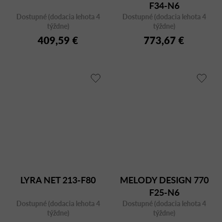
F34-N6
Dostupné (dodacia lehota 4
Dostupné (dodacia lehota 4
týždne)
týždne)
409,59 €
773,67 €
LYRA NET 213-F80
MELODY DESIGN 770
F25-N6
Dostupné (dodacia lehota 4
Dostupné (dodacia lehota 4
týždne)
týždne)