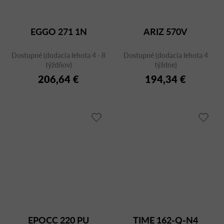
EGGO 271 1N
ARIZ 570V
Dostupné (dodacia lehota 4 - 8
Dostupné (dodacia lehota 4
týždňov)
týždne)
206,64 €
194,34 €
EPOCC 220 PU
TIME 162-Q-N4