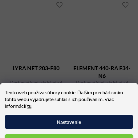
LYRA NET 203-F80
ELEMENT 440-RA F34-
N6
Dostupné (dodacia lehota 4
Dostupné (dodacia lehota 4
týždne)
týždne)
Tento web používa súbory cookie. Ďalším prechádzaním
338,25 €
505,53 €
tohto webu vyjadrujete súhlas s ich používaním. Viac
informácií
tu
.
Nastavenie