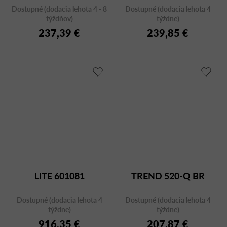
Dostupné (dodacia lehota 4 - 8
Dostupné (dodacia lehota 4
týždňov)
týždne)
237,39 €
239,85 €
LITE 601081
TREND 520-Q BR
Dostupné (dodacia lehota 4
Dostupné (dodacia lehota 4
týždne)
týždne)
916,35 €
207,87 €