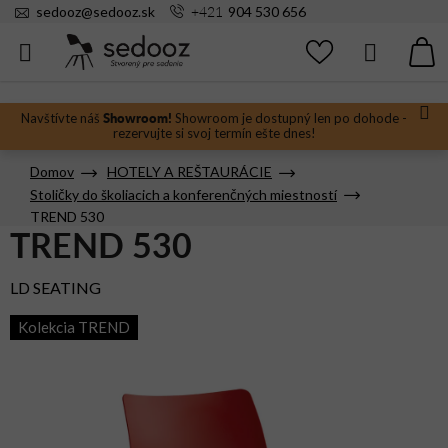
Prejsť
+421
sedooz
@
sedooz.sk
904 530 656
na
obsah
Hľadať
N
KO
Showroom!
Navštívte náš
Showroom je dostupný len po dohode -
rezervujte si svoj termín ešte dnes!
Domov
HOTELY A REŠTAURÁCIE
Stoličky do školiacich a konferenčných miestností
TREND 530
TREND 530
LD SEATING
Kolekcia TREND