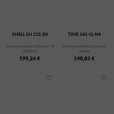
SHELL SH 215 2N
TIME 161-Q-N4
Dostupné (dodacia lehota 4 - 8
Dostupné (dodacia lehota 4
týždňov)
týždne)
199,26 €
148,83 €