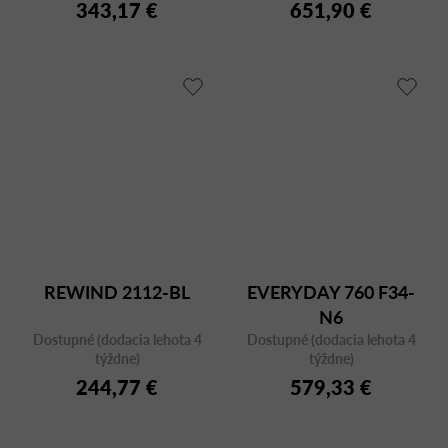
343,17 €
651,90 €
REWIND 2112-BL
EVERYDAY 760 F34-
N6
Dostupné (dodacia lehota 4
Dostupné (dodacia lehota 4
týždne)
týždne)
244,77 €
579,33 €