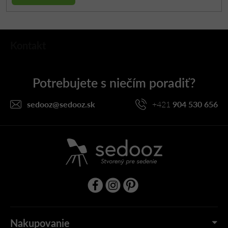
Z
Kontakt
á
p
ä
t
i
sedooz
@
sedooz.sk
+421
904 530 656
e
Nakupovanie