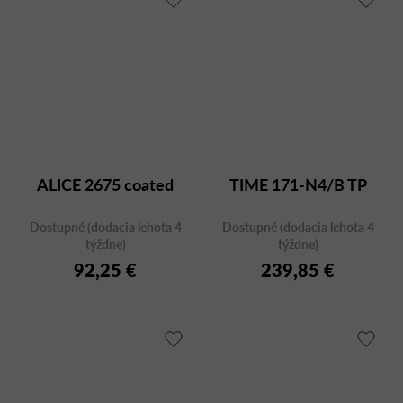
ALICE 2675 coated
TIME 171-N4/B TP
Dostupné (dodacia lehota 4
Dostupné (dodacia lehota 4
týždne)
týždne)
92,25 €
239,85 €